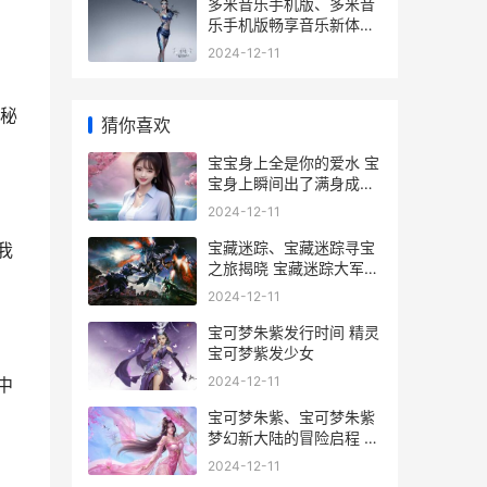
多米音乐手机版、多米音
乐手机版畅享音乐新体验
多米音乐安卓版
2024-12-11
秘
猜你喜欢
宝宝身上全是你的爱水 宝
宝身上瞬间出了满身成片
的疙瘩
2024-12-11
宝藏迷踪、宝藏迷踪寻宝
我
之旅揭晓 宝藏迷踪大军来
袭
2024-12-11
宝可梦朱紫发行时间 精灵
宝可梦紫发少女
2024-12-11
中
宝可梦朱紫、宝可梦朱紫
梦幻新大陆的冒险启程 宝
可梦朱紫宝伴怎么捕捉
2024-12-11