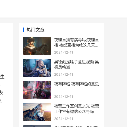
热门文章
夜蝶直播有病毒吗;夜蝶直
播 夜蝶直播为啥这几天都
是收费
2024-12-11
奥德彪是啥子意思视频 奥
德风格派
2024-12-11
生
夜幕降临 夜幕降临的意思
，
友
2024-12-11
奥
夜莺工作室创意之光 夜莺
工作室有微信公众号吗
2024-12-11