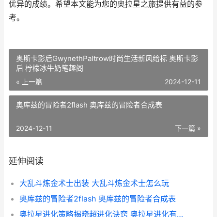
优异的成绩。希望本文能为您的奥拉星之旅提供有益的参
考。
奥斯卡影后GwynethPaltrow时尚生活新风给标 奥斯卡影
后 柠檬冰牛奶笔趣阁
« 上一篇
2024-12-11
奥库兹的冒险者2flash 奥库兹的冒险者合成表
2024-12-11
下一篇 »
延伸阅读
大乱斗炼金术士出装 大乱斗炼金术士怎么玩
奥库兹的冒险者2flash 奥库兹的冒险者合成表
奥拉星进化策略揭晓超进化诀窍 奥拉星进化有什么用