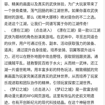
容、精美的画面以及真实的武侠体验，为广大玩家带来了
一个侠骨柔情，荡气回肠的新江湖世界。如果你喜欢武侠
题材的游戏，那么《乾坤大挪移》绝对是你的不二之选。
走进这个江湖，让我们一同谱写属于你的江湖传奇！
、 《漂在江湖》（点击进入） 《漂在江湖》是一款以江湖
武侠为题材的角色扮演类游戏。在武林中，寻觅志同道合
的伙伴，用户可通过任务、副本、活动获取强力的装备、
道具； 通过提升自身技能，培养坐骑、羽翼等提升战斗
力，还可以在野外地图中攻击野怪，获取铜钱跟资源。通
过擒贼平乱，拯救黎民百姓于水火；从而统一武林，还江
湖一片盛世乾坤。用丰富多彩的特色玩法，精致细腻的完
美画面为玩家完美还原真实的武林世界，从而培养了玩家
乐观进取和团队协作的精神，引领玩家探索江湖世界。
、《梦幻之城》（点击进入）《梦幻之城》是一款富含经
典动漫元素的RPG网页游戏。这里有恢弘的史前文明遗
迹，也有开创新纪元的现代科技结晶。在这个神秘世界