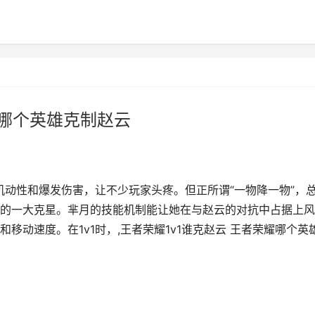
耀哪个英雄克制赵云
机动性和爆发伤害，让不少玩家头疼。但正所谓“一物降一物”，
的一大克星。芈月的技能机制能让她在与赵云的对抗中占据上风
移动速度。在1v1时，,王者荣耀1v1谁克赵云 王者荣耀哪个英