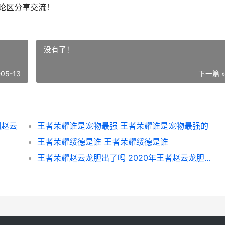
评论区分享交流！
没有了！
-05-13
下一篇 
制赵云
王者荣耀谁是宠物最强 王者荣耀谁是宠物最强的
王者荣耀绥德是谁 王者荣耀绥德是谁
王者荣耀赵云龙胆出了吗 2020年王者赵云龙胆要买吗