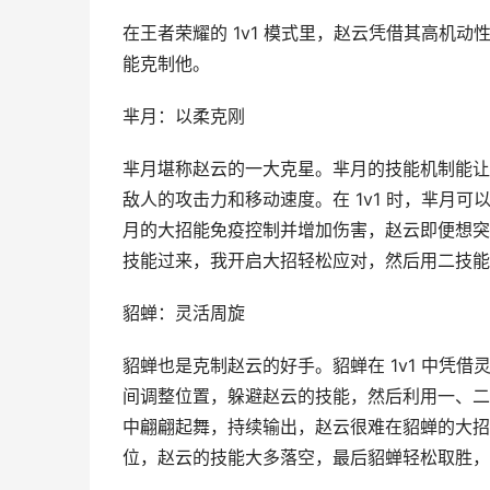
在王者荣耀的 1v1 模式里，赵云凭借其高机
能克制他。
芈月：以柔克刚
芈月堪称赵云的一大克星。芈月的技能机制能让
敌人的攻击力和移动速度。在 1v1 时，芈月
月的大招能免疫控制并增加伤害，赵云即便想突
技能过来，我开启大招轻松应对，然后用二技能
貂蝉：灵活周旋
貂蝉也是克制赵云的好手。貂蝉在 1v1 中凭
间调整位置，躲避赵云的技能，然后利用一、二
中翩翩起舞，持续输出，赵云很难在貂蝉的大招
位，赵云的技能大多落空，最后貂蝉轻松取胜，