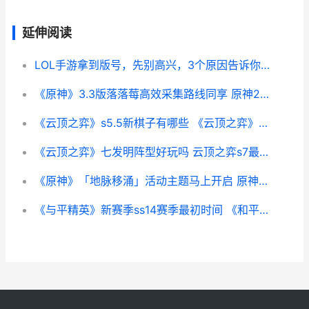
延伸阅读
LOL手游拿到版号，先别高兴，3个原因告诉你国服近期不会上线
《原神》3.3版落落莓高效采集路线同享 原神2.0落落莓分布图
《云顶之弈》s5.5新棋子有哪些 《云顶之弈》德莱文阵容
《云顶之弈》七发明阵型好玩吗 云顶之弈s7最新阵容搭配
《原神》「地脉移涌」活动主题马上开启 原神地脉有啥用
《与平精英》新赛季ss14赛季最初时间 《和平精英》新版本