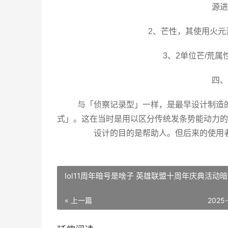
源进
2、芒性，其使用火
3、2单位芒/荒
四、
与「侦察记录型」一样，是最早设计制造
式」。这在当时是用以区分传统发条势能动力的
设计的目的是帮助人。但后来的使用
lol11周年暗号是啥子 英雄联盟十周年庆典活动
« 上一篇
2025