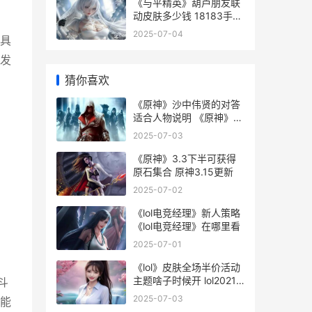
《与平精英》葫芦朋友联
动皮肤多少钱 18183手游
网和平精英
2025-07-04
具
发
猜你喜欢
《原神》沙中伟贤的对答
适合人物说明 《原神》沙
中伟人是谁
2025-07-03
《原神》3.3下半可获得
原石集合 原神3.15更新
】
2025-07-02
《lol电竞经理》新人策略
《lol电竞经理》在哪里看
2025-07-01
《lol》皮肤全场半价活动
主题啥子时候开 lol2021
斗
皮肤
2025-07-03
能