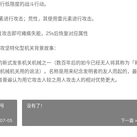
行低限度的战斗行动。
元素进行攻击；荒性，其使用雷元素进行攻击。
属性攻击即可瘫痪失能，25s后恢复对应属性
攻坚特化型机关背景故事：
的新式发条机关机械之一（数百年后的如今已经无人将其称为「
机械机关用的说法）。名称是用来纪念发明者的友人而起的，最
者普遍认为用它攻击人较之用人攻击人的相对优势更大。
暗号
没有了！
-07-05
下一篇 