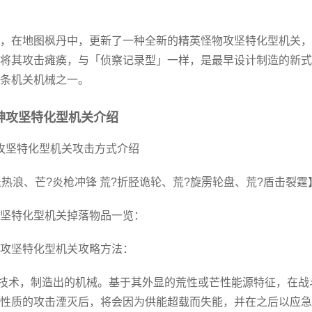
，在地图枫丹中，更新了一种全新的精英怪物攻坚特化型机关，
将其攻击瘫痪，与「侦察记录型」一样，是最早设计制造的新式
条机关机械之一。
神攻坚特化型机关介绍
攻坚特化型机关攻击方式介绍
热浪、芒?炎枪冲锋 荒?折胫诡轮、荒?旋雳轮盘、荒?盾击裂霆
坚特化型机关掉落物品一览：
攻坚特化型机关攻略方法：
源技术，制造出的机械。基于其外显的荒性或芒性能源特征，在战
性质的攻击湮灭后，将会因为供能超载而失能，并在之后以应急