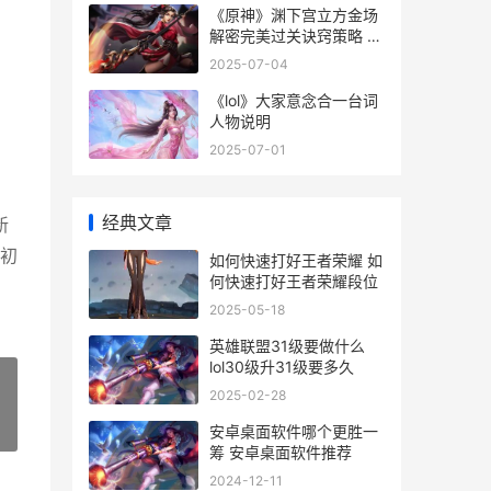
《原神》渊下宫立方金场
解密完美过关诀窍策略 原
神渊下宫任务攻略
2025-07-04
《lol》大家意念合一台词
人物说明
2025-07-01
经典文章
新
初
如何快速打好王者荣耀 如
何快速打好王者荣耀段位
2025-05-18
英雄联盟31级要做什么
lol30级升31级要多久
2025-02-28
»
安卓桌面软件哪个更胜一
筹 安卓桌面软件推荐
2024-12-11