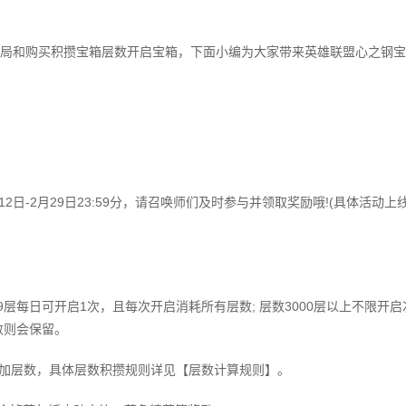
局和购买积攒宝箱层数开启宝箱，下面小编为大家带来英雄联盟心之钢宝
2日-2月29日23:59分，请召唤师们及时参与并领取奖励哦!(具体活动上
99层每日可开启1次，且每次开启消耗所有层数; 层数3000层以上不限开启
数则会保留。
增加层数，具体层数积攒规则详见【层数计算规则】。