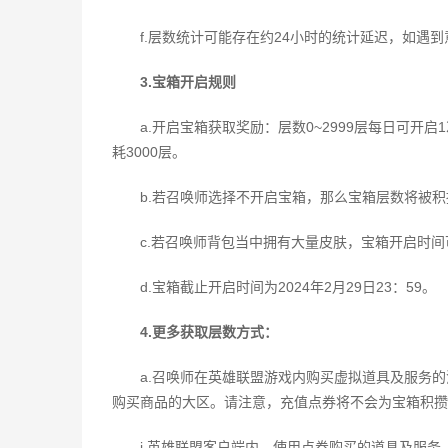
f.层数统计可能存在约24小时的统计延迟，如遇
3.宝箱开启规则
a.开启宝箱获取奖励：层数0~2999层每日可开
耗3000层。
b.若召唤师选择不开启宝箱，那么宝箱层数将被积
c.若召唤师背包当中拥有大量皮肤，宝箱开启时
d.宝箱截止开启时间为2024年2月29日23：59。
4.更多获取层数方式：
a.召唤师在英雄联盟游戏内购买虚拟道具及服务的
购买商品的大区。请注意，充值点券将不会为宝箱积攒
i.英雄联盟客户端内，使用点券购买的道具及服