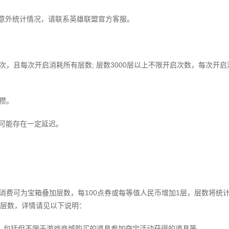
到意外统计情况，请联系英雄联盟官方客服。
启1次，且每次开启消耗所有层数; 层数3000层以上不限开启次数，每次开启
攒。
间可能存在一定延迟。
消费可为宝箱叠加层数，每100点券或每等值人民币增加1层，层数将统
层数，详情请见以下说明：
务，包括但不限于游戏商城购买的道具参加夺宝活动获得的道具等。