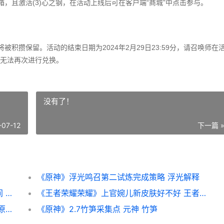
，且激活(3)心之钢，在活动上线后可在客户端“商城”中点击参与。
积攒保留。活动的结束日期为2024年2月29日23:59分，请召唤师在
无法再次进行兑换。
没有了！
-07-12
下一篇 
《原神》浮光鸣召第二试炼完成策略 浮光解释
《王者荣耀荣耀》亚连落雪白狼皮肤上线时间 王者荣耀荣耀是多少星
《王者荣耀荣耀》上官婉儿新皮肤好不好 王者荣耀荣耀印记怎么得到
《原神》遗珑埠西边河边瑰丽宝箱位置说明 原神遗迹位置大全
《原神》2.7竹笋采集点 元神 竹笋