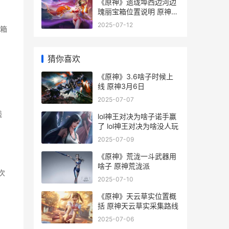
《原神》遗珑埠西边河边
瑰丽宝箱位置说明 原神遗
迹位置大全
2025-07-12
箱
猜你喜欢
《原神》3.6啥子时候上
线 原神3月6日
2025-07-07
线
lol神王对决为啥子诺手赢
了 lol神王对决为啥没人玩
2025-07-09
《原神》荒泷一斗武器用
啥子 原神荒泷派
次
2025-07-10
《原神》天云草实位置概
括 原神天云草实采集路线
2025-07-06