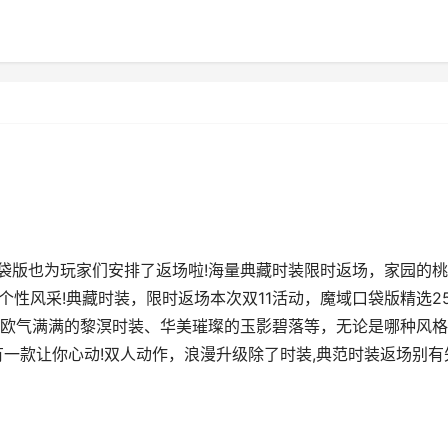
口袋版也为玩家们安排了返场啦!海量典藏时装限时返场，家园的
个性风采!典藏时装，限时返场本次双11活动，魔域口袋版精选2
欧气满满的黎溟时装、华美璀璨的玉影碧落等，无论是哪种风格
有一款让你心动!双人动作，浪漫升级除了时装,典范时装返场别有