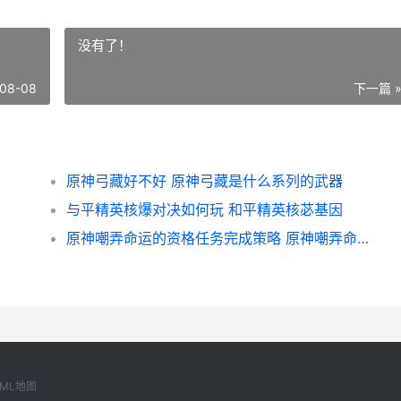
没有了！
08-08
下一篇 
原神弓藏好不好 原神弓藏是什么系列的武器
与平精英核爆对决如何玩 和平精英核苾基因
原神嘲弄命运的资格任务完成策略 原神嘲弄命运的资格怎么通关
XML地图