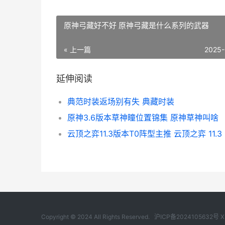
原神弓藏好不好 原神弓藏是什么系列的武器
« 上一篇
2025-
延伸阅读
典范时装返场别有失 典藏时装
原神3.6版本草神瞳位置锦集 原神草神叫啥
云顶之弈11.3版本T0阵型主推 云顶之弈 11.3
Copyright © 2024 All Rights Reserved.
沪ICP备2024105632号