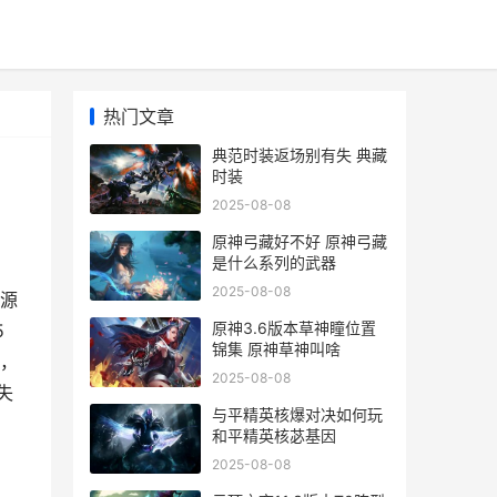
热门文章
典范时装返场别有失 典藏
时装
2025-08-08
原神弓藏好不好 原神弓藏
是什么系列的武器
2025-08-08
桃源
原神3.6版本草神瞳位置
5
锦集 原神草神叫啥
，
2025-08-08
失
与平精英核爆对决如何玩
和平精英核苾基因
2025-08-08