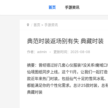
首页
手游资讯
首页
>
手游资讯
典范时装返场别有失 典藏时装
作者：
admin
•
更新时间：2025-08-08
摘要：曾经错过好几套心仪服装?没关系!魔域
仙境图纸同步上线，这个11月，让我们一起打造
款近年来热门时装，包括仙气十足的雪凤冰鸾、
都能满足你的个性化需求。总计25款时装，总
典藏时装