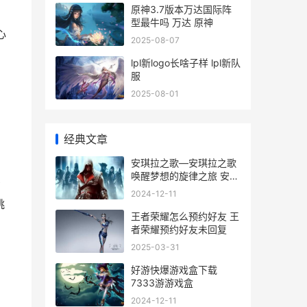
原神3.7版本万达国际阵
型最牛吗 万达 原神
心
2025-08-07
lpl新logo长啥子样 lpl新队
服
2025-08-01
经典文章
安琪拉之歌—安琪拉之歌
唤醒梦想的旋律之旅 安琪
背
拉那首歌
2024-12-11
桃
王者荣耀怎么预约好友 王
者荣耀预约好友未回复
2025-03-31
好游快爆游戏盒下载
7333游游戏盒
2024-12-11