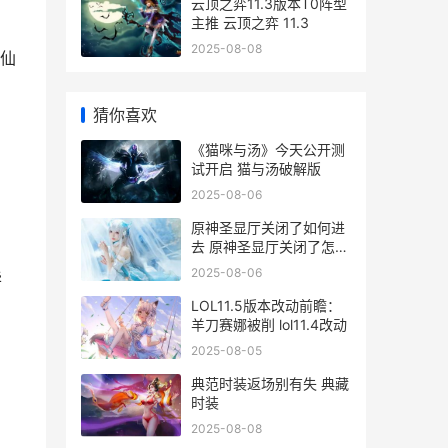
云顶之弈11.3版本T0阵型
主推 云顶之弈 11.3
2025-08-08
仙
猜你喜欢
《猫咪与汤》今天公开测
试开启 猫与汤破解版
2025-08-06
原神圣显厅关闭了如何进
去 原神圣显厅关闭了怎么
进去
2025-08-06
华
LOL11.5版本改动前瞻：
羊刀赛娜被削 lol11.4改动
2025-08-05
典范时装返场别有失 典藏
时装
2025-08-08