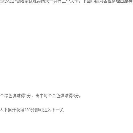
天怎么过?冒险家试炼第四天一共有三个关卡，下面小编为各位整理出
原神
绿色弹球得1分，击中每个金色弹球得3分。
下累计获得250分即可进入下一关