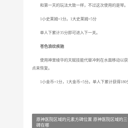
和第一天的玩法大致一样，不过这次使用的是琴。长
1小史莱姆=1分。1大史莱姆=5分
单人下累计35分即可进入下一关。
苍色浪纹疾驰
使用神里绫华的天赋技能代替冲刺在水面移动以获取
点来恢复。
1小金币=1分，1大金币=5分。单人下累计获得18
原神医院区域的元素方碑位置 原神医院区域的三
碑在哪