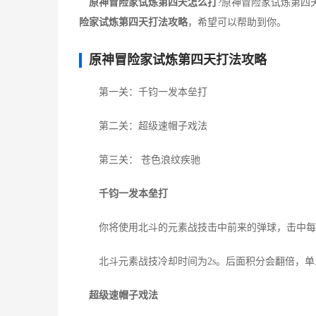
原神冒险家试炼第四天怎么打
?原神冒险家试炼第四
险家试炼第四天打法攻略
，希望可以帮助到你。
原神冒险家试炼第四天打法攻略
第一关：千钧一发本垒打
第二关：超级速帽子戏法
第三关： 苍色浪纹疾驰
千钧一发本垒打
你将使用北斗的元素战技击中前来的弹球，击中每个
北斗元素战技冷却时间为2s。后面积分会翻倍，单人
超级速帽子戏法