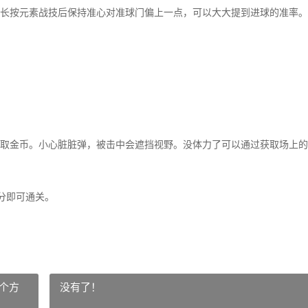
按元素战技后保持准心对准球门偏上一点，可以大大提到进球的准率。
金币。小心脏脏弹，被击中会遮挡视野。没体力了可以通过获取场上的
0分即可通关。
个方
没有了！