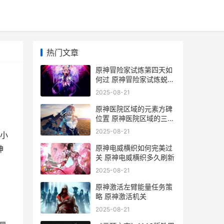
热门文章
原神冒险家试炼第四天如
何过 原神冒险家试炼蜕变
怎么过
2025-08-21
原神医院区域的元素方碑
位置 原神医院区域的三个
方碑在哪
2025-08-21
面小
原神电威横织如何完美过
神
关 原神电威横织多久刷新
2025-08-21
原神激活左臂能量任务策
略 原神激活机关
2025-08-21