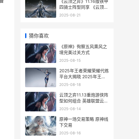
《云顶之弈》11.16版铁甲
冒
四骑士阵型同享 《云顶之
弈》上央视
2025-08-21
猜你喜欢
《原神》徇察五风熏风之
境完美过关方式
2025-08-15
2025年王者荣耀荣耀代练
平台大揭晓 2025年王者
荣耀会返场哪些皮肤
2025-08-18
云顶之弈11.13重炮游侠阵
型如何组合 英雄联盟云顶
之弈最新阵容重装
2025-08-14
原神一场交易策略 原神线
下交易
2025-08-16