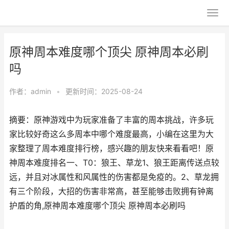
原神周本难度哪个顶尖 原神周本必刷
吗
作者：
admin
•
更新时间：2025-08-24
摘要：原神游戏中为玩家准备了丰富的周本挑战，许多玩
家比较好奇这么多周本中哪个难度最高，小编在这里为大
家整理了周本难度排行榜，感兴趣的朋友快来看看吧！原
神周本难度排名一、T0：狼王、草龙1、狼王距离传送点较
远，并且对冰属性和风属性的伤害都是免疫的。2、草龙拥
有三个阶段，大招的伤害非常高，甚至能够击败拥有钟离
护盾的角,原神周本难度哪个顶尖 原神周本必刷吗