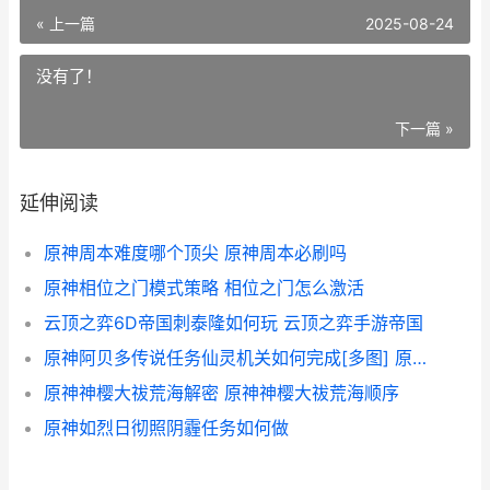
« 上一篇
2025-08-24
没有了！
下一篇 »
延伸阅读
原神周本难度哪个顶尖 原神周本必刷吗
原神相位之门模式策略 相位之门怎么激活
云顶之弈6D帝国刺泰隆如何玩 云顶之弈手游帝国
原神阿贝多传说任务仙灵机关如何完成[多图] 原神阿贝多传说任务怎么触发
原神神樱大祓荒海解密 原神神樱大祓荒海顺序
原神如烈日彻照阴霾任务如何做