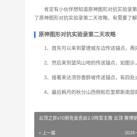
肯定有小伙伴想知道原神图形对抗实验录第
了原神图形对抗实验录第二天攻略，有需要了解
原神图形对抗实验录第二天攻略
1、首先可以来到蒙德城东边传送锚点，再
2、然后来到望风山地的传送锚点，如图示
3、接着来达须弥香醉坡传送锚点，有四处
4、最后枫丹的秋分山西侧和厄里那斯南部
云顶之弈s10朋克金克丝2.0阵型主推 云顶 赛博
« 上一篇
2025