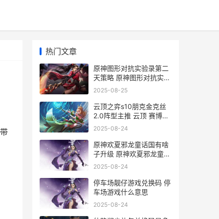
热门文章
原神图形对抗实验录第二
天策略 原神图形对抗实验
录
2025-08-25
云顶之弈s10朋克金克丝
2.0阵型主推 云顶 赛博朋
克
2025-08-24
带
原神欢夏邪龙童话国有啥
、
子升级 原神欢夏邪龙童话
，
国旁白的注脚
2025-08-24
停车场靓仔游戏兑换码 停
车场游戏什么意思
2025-08-24