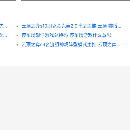
原神图形对抗实验录第二天策略 原神图形对抗实验录
云顶之弈s10朋克金克丝2.0阵型主推 云顶 赛博朋克
原神欢夏邪龙童话国有啥子升级 原神欢夏邪龙童话国旁白的注脚
停车场靓仔游戏兑换码 停车场游戏什么意思
云顶之弈s6名流狙神烬阵型模式主推 云顶之弈流派