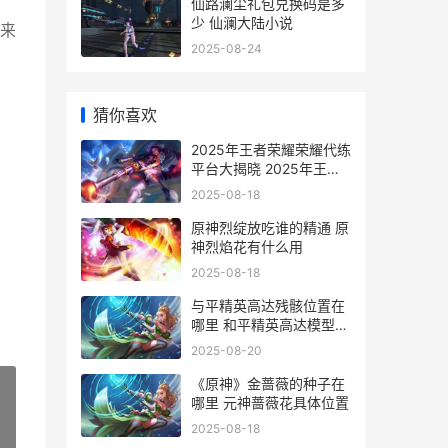
仙路澜尘礼包兑换码是多
少 仙澜大陆小说
来
2025-08-24
猜你喜欢
2025年王者荣耀荣耀代练
平台大揭晓 2025年王者
荣耀会返场哪些皮肤
2025-08-18
原神烈绽放吃谁的精通 原
神烈焰花有什么用
2025-08-18
与平精英高达残骸位置在
哪里 和平精英高达模型是
哪个高达
2025-08-20
《原神》金蔷薇的种子在
哪里 元神蔷薇花具体位置
2025-08-18
»