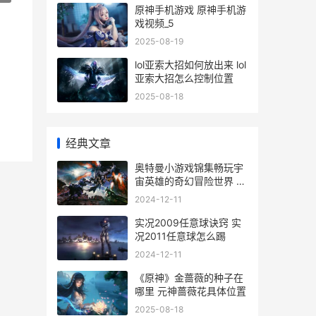
原神手机游戏 原神手机游
戏视频_5
2025-08-19
lol亚索大招如何放出来 lol
亚索大招怎么控制位置
2025-08-18
经典文章
奥特曼小游戏锦集畅玩宇
宙英雄的奇幻冒险世界 奥
特曼小游戏奥特曼小视频
2024-12-11
实况2009任意球诀窍 实
况2011任意球怎么踢
2024-12-11
《原神》金蔷薇的种子在
哪里 元神蔷薇花具体位置
2025-08-18