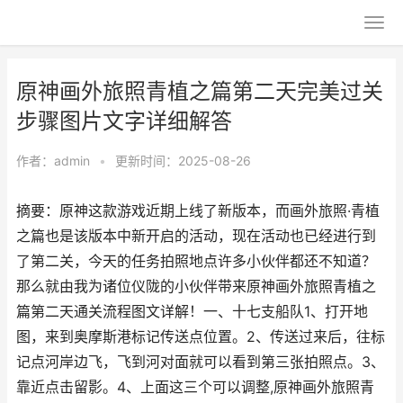
原神画外旅照青植之篇第二天完美过关
步骤图片文字详细解答
作者：
admin
•
更新时间：2025-08-26
摘要：原神这款游戏近期上线了新版本，而画外旅照·青植
之篇也是该版本中新开启的活动，现在活动也已经进行到
了第二关，今天的任务拍照地点许多小伙伴都还不知道？
那么就由我为诸位仪陇的小伙伴带来原神画外旅照青植之
篇第二天通关流程图文详解！一、十七支船队1、打开地
图，来到奥摩斯港标记传送点位置。2、传送过来后，往标
记点河岸边飞，飞到河对面就可以看到第三张拍照点。3、
靠近点击留影。4、上面这三个可以调整,原神画外旅照青