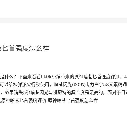
巷匕首强度怎么样
是什么？下面来看看9k9k小编带来的原神暗巷匕首强度评测。
可以给核弹渡火行秋使用。暗巷闪光620攻击力白字58元素精
后，效果消失5秒暗巷闪光与班尼特的契合度是最高的，而对于目
,原神暗巷匕首强度评价 原神暗巷匕首强度怎么样