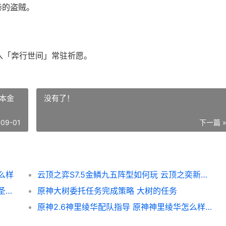
巷的盗贼。
进入「奔行世间」常驻祈愿。
版本金
没有了！
-09-01
下一篇 
么样
云顶之弈S7.5金鳞九五阵型如何玩 云顶之奕新版本金铲
原神芙宁娜圣遗物词条挑选主推 原神芙宁娜圣遗物推荐
原神大树委托任务完成策略 大树的任务
原神2.6神里绫华配队指导 原神神里绫华怎么样神里绫华定位与强度分析评测