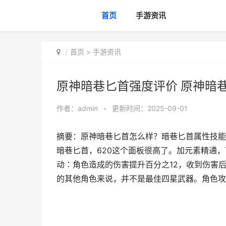
首页
手游资讯
首页
>
手游资讯
原神暗巷匕首强度评价 原神暗
作者：
admin
•
更新时间：2025-09-01
摘要：原神暗巷匕首怎么样？暗巷匕首属性技能
暗巷匕首，620这个面板很高了。加元素精通，
动∶角色造成的伤害提升百分之12，收到伤害
的其他角色来说，并不是最佳四星武器。角色攻