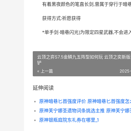
有着黑夜颜色的笔直长剑,曾属于穿行于暗
获得方式:祈愿获得
*单手剑·暗巷闪光]为限定四星武器,不会
云顶之弈S7.5金鳞九五阵型如何玩 云顶之奕新
铲
« 上一篇
2025
延伸阅读
原神暗巷匕首强度评价 原神暗巷匕首强度怎
原神银瓶庭院东礼券在哪里_1