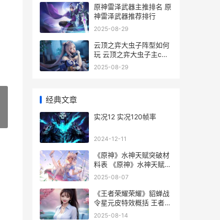
原神雷泽武器主推排名 原
神雷泽武器推荐排行
2025-08-29
云顶之弈大虫子阵型如何
玩 云顶之弈大虫子主c阵
容装备
2025-08-29
经典文章
实况12 实况120帧率
»
2024-12-11
《原神》水神天赋突破材
料表 《原神》水神天赋怎
么点
2025-08-07
《王者荣耀荣耀》貂蝉战
令星元皮特效概括 王者荣
耀荣耀称号哪个含金量最
2025-08-14