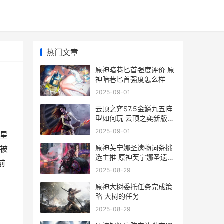
热门文章
原神暗巷匕首强度评价 原
神暗巷匕首强度怎么样
2025-09-01
云顶之弈S7.5金鳞九五阵
型如何玩 云顶之奕新版本
金铲
2025-09-01
4星
原神芙宁娜圣遗物词条挑
通被
选主推 原神芙宁娜圣遗物
前
推荐
2025-08-29
原神大树委托任务完成策
略 大树的任务
2025-08-29