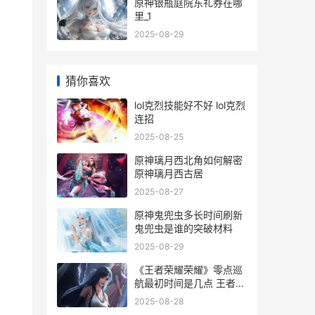
原神银瓶庭院东礼券在哪
里_1
2025-08-29
猜你喜欢
lol克烈技能好不好 lol克烈
连招
2025-08-25
原神璃月西北角如何解密
原神璃月西古居
2025-08-27
原神鬼兜虫多长时间刷新
鬼兜虫是谁的突破材料
2025-08-29
《王者荣耀荣耀》零点巡
航最初时间是几点 王者荣
耀荣耀之章命运篇免费观
2025-08-28
看完整版