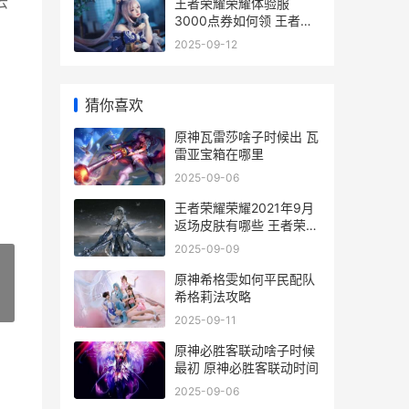
云
王者荣耀荣耀体验服
3000点券如何领 王者荣
耀荣耀体验服申请
2025-09-12
猜你喜欢
原神瓦雷莎啥子时候出 瓦
雷亚宝箱在哪里
2025-09-06
王者荣耀荣耀2021年9月
返场皮肤有哪些 王者荣耀
荣耀水晶多少次必出
2025-09-09
原神希格雯如何平民配队
希格莉法攻略
»
2025-09-11
原神必胜客联动啥子时候
最初 原神必胜客联动时间
2025-09-06