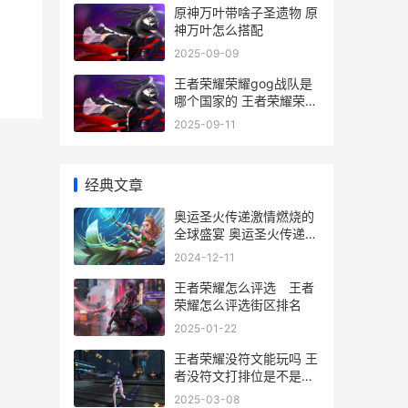
原神万叶带啥子圣遗物 原
神万叶怎么搭配
2025-09-09
王者荣耀荣耀gog战队是
哪个国家的 王者荣耀荣耀
宫本武藏的爱人是神偷
2025-09-11
经典文章
奥运圣火传递激情燃烧的
全球盛宴 奥运圣火传递怎
么传递
2024-12-11
王者荣耀怎么评选 王者
荣耀怎么评选街区排名
2025-01-22
王者荣耀没符文能玩吗 王
者没符文打排位是不是很
难打
2025-03-08