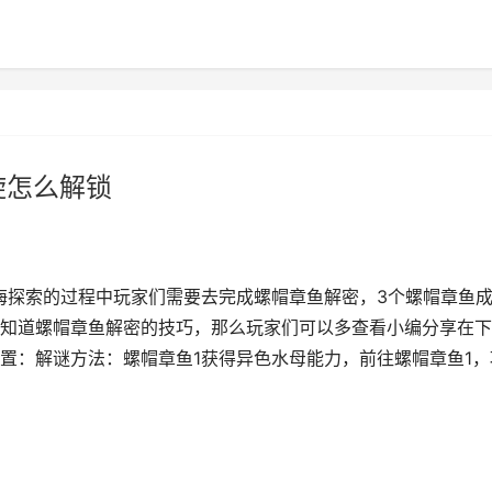
旋怎么解锁
之海探索的过程中玩家们需要去完成螺帽章鱼解密，3个螺帽章鱼
知道螺帽章鱼解密的技巧，那么玩家们可以多查看小编分享在下
置：解谜方法：螺帽章鱼1获得异色水母能力，前往螺帽章鱼1，