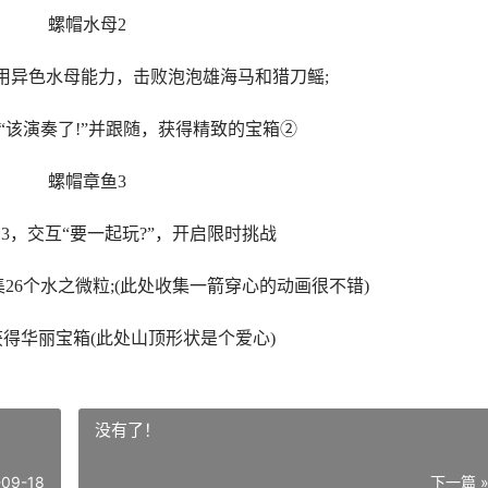
螺帽水母2
用异色水母能力，击败泡泡雄海马和猎刀鳐;
“该演奏了!”并跟随，获得精致的宝箱②
螺帽章鱼3
3，交互“要一起玩?”，开启限时挑战
集26个水之微粒;(此处收集一箭穿心的动画很不错)
得华丽宝箱(此处山顶形状是个爱心)
没有了！
-09-18
下一篇 