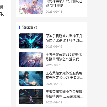
《封神再临》公开测试在
即 封神重临
解
2025-09-18
攻
猜你喜欢
原神手机游戏八重神子几
命性价比高 原神手机游戏
八个g
2025-09-16
王者荣耀荣耀s35赛季代
练接单后该怎么登录代打
账号上号呢 王者荣耀荣耀
2025-09-11
水晶保底多少
王者荣耀荣耀体验服资格
每天限定多少万 王者荣耀
体验服最新消息
2025-09-12
王者荣耀荣耀小乔兔年限
量值得买吗 王者荣耀荣耀
小乔称号怎么获得
2025-09-12