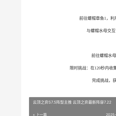
前往螺帽章鱼1，利
与螺帽水母交互
前往螺帽水母
限时挑战：在120秒内收
完成挑战，获
云顶之弈S7.5阵型主推 云顶之弈最新阵容7.22
« 上一篇
2025