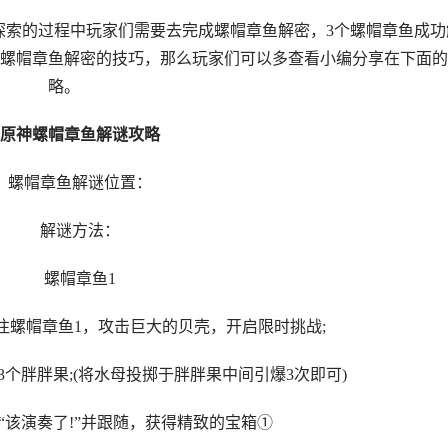
海探索的过程中玩家们需要去完成螺帽章鱼解密，3个螺帽章鱼成功
螺帽章鱼解密的技巧，那么玩家们可以多查看小编分享在下面的
略。
原神螺帽章鱼解谜攻略
螺帽章鱼解谜位置：
解谜方法：
螺帽章鱼1
往螺帽章鱼1，攻击巨大的贝壳，开启限时挑战;
3个胖胖果;(将水母投掷于胖胖果中间引爆3次即可)
“该演奏了!”并跟随，获得精致的宝箱①