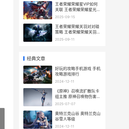
王者荣耀荣耀星VIP如何
关联 王者荣耀荣耀星光称
号怎么获得_1
2025-09-15
王者荣耀荣耀关羽对对碰
策略 王者荣耀荣耀关羽称
号
2025-09-11
经典文章
好玩的攻略手机游戏 手机
攻略游戏排行
2024-12-11
《原神》召唤流扩散队卡
组主推 原神召唤物伤害计
算
2025-07-07
奥特兰克山谷 奥特兰克山
谷雪人等级
2024-12-11
»