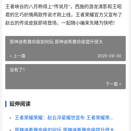
王者峡谷的八月称得上“传说月”，西施的游龙清影和王昭
君的乞巧织情两款传说才刚上线，王者荣耀官方又宣布了
赵云的传说皮肤即将登场，一起随小编来先睹为快吧！
原神迪希雅命座如何玩 原神迪希雅命座提升很大
« 上一篇
2025-09-30
没有了！
下一篇 »
延伸阅读
王者荣耀荣耀：赵云淬星耀世宣布 王者荣耀荣耀战区怎么修改别的地区
原神迪希雅命座如何玩 原神迪希雅命座提升很大