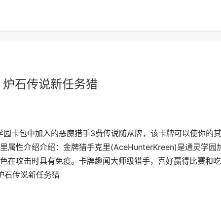
 炉石传说新任务猎
)是通灵学园卡包中加入的恶魔猎手3费传说随从牌，该卡牌可以使你的
介绍介绍：金牌猎手克里(AceHunterKreen)是通灵学园
色在攻击时具有免疫。卡牌趣闻大师级猎手，喜好赢得比赛和吃
炉石传说新任务猎