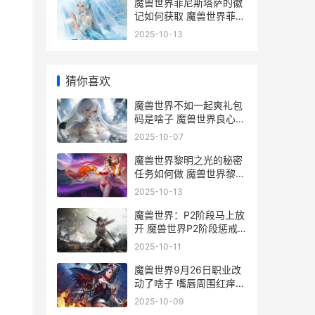
魔兽世界菲尼斯塔萨的徽
记如何获取 魔兽世界菲拉
斯任务大全
2025-10-13
猜你喜欢
魔兽世界不如一起爽礼包
码是啥子 魔兽世界良心
吗-
2025-10-07
魔兽世界黎明之光的秘密
任务如何做 魔兽世界黎明
之光怎么做
2025-10-13
魔兽世界：P2阶段马上放
开 魔兽世界P2阶段惩戒
骑士选择那些武器
2025-10-11
魔兽世界9月26日职业改
动了啥子 嘴唇周围红痒是
怎么回事
2025-10-09