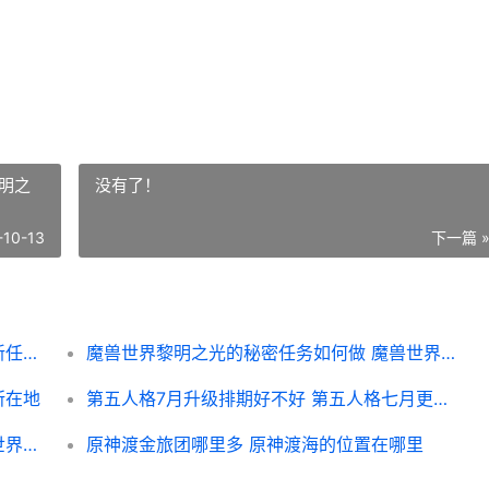
明之
没有了！
-10-13
下一篇 
炉石传说金牌猎手克里属性说明 炉石传说新任务猎
魔兽世界黎明之光的秘密任务如何做 魔兽世界黎明之光怎么做
所在地
第五人格7月升级排期好不好 第五人格七月更新预告
魔兽世界菲尼斯塔萨的徽记如何获取 魔兽世界菲拉斯任务大全
原神渡金旅团哪里多 原神渡海的位置在哪里