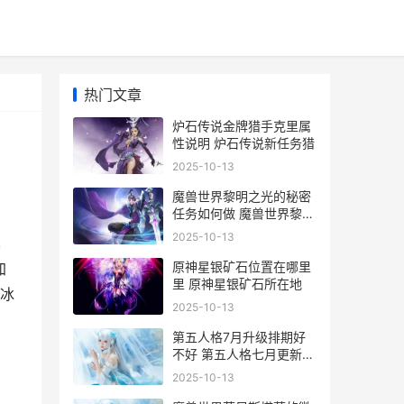
热门文章
炉石传说金牌猎手克里属
性说明 炉石传说新任务猎
2025-10-13
魔兽世界黎明之光的秘密
任务如何做 魔兽世界黎明
之光怎么做
2025-10-13
其
原神星银矿石位置在哪里
加
里 原神星银矿石所在地
冰
2025-10-13
第五人格7月升级排期好
不好 第五人格七月更新预
告
2025-10-13