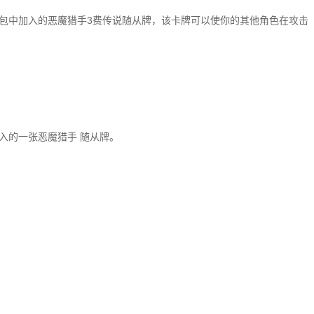
是通灵学园卡包中加入的恶魔猎手3费传说随从牌，该卡牌可以使你的其他角色在攻击
学园加入的一张恶魔猎手 随从牌。