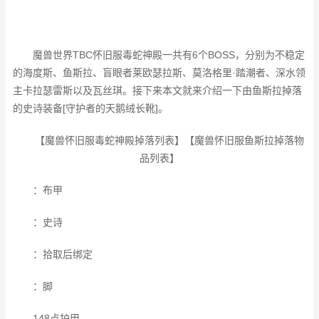
魔兽世界TBC怀旧服毒蛇神殿一共有6个BOSS，分别为不稳定
的海度斯、鱼斯拉、盲眼者莱欧瑟拉斯、莫洛格里·踏潮者、深水领
主卡拉瑟雷斯以及瓦丝琪。接下来本文就来介绍一下由鱼斯拉掉落
的史诗装备[守护者的天鹅绒长靴]。
【魔兽怀旧服毒蛇神殿掉落列表】【魔兽怀旧服鱼斯拉掉落物
品列表】
：布甲
：史诗
：拾取后绑定
：脚
148点护甲