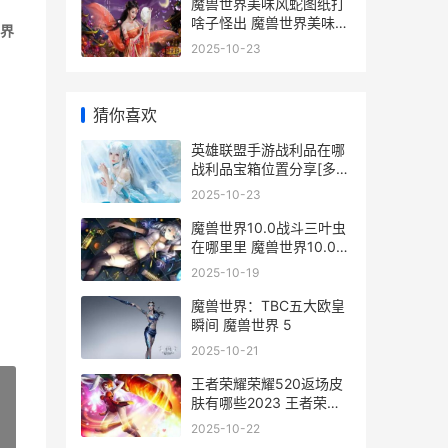
魔兽世界美味风蛇图纸打
啥子怪出 魔兽世界美味风
界
蛇有什么属性
2025-10-23
猜你喜欢
英雄联盟手游战利品在哪
战利品宝箱位置分享[多
图]
2025-10-23
魔兽世界10.0战斗三叶虫
在哪里里 魔兽世界10.0战
士饰品
2025-10-19
魔兽世界：TBC五大欧皇
瞬间 魔兽世界 5
2025-10-21
王者荣耀荣耀520返场皮
肤有哪些2023 王者荣耀
荣耀之章
2025-10-22
»