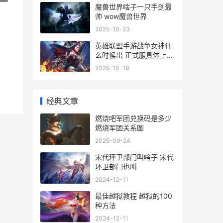
魔兽世界啥子一只手剑最
帅 wow魔兽世界
2025-10-23
英雄联盟手游战争女神什
么时候出 正式服具体上线
时间介绍
2025-10-19
经典文章
燃烧吧军团兑换码是多少
燃烧军团关系图
2025-09-24
宋代环卫部门叫啥子 宋代
环卫部门也叫
2024-12-11
最佳越狱教程 越狱的100
种方法
2024-12-11