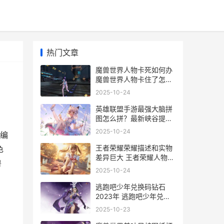
热门文章
魔兽世界人物卡死如何办
魔兽世界人物卡住了怎么
出来
2025-10-24
英雄联盟手游最强大脑拼
图怎么拼？最新峡谷提莫
拼图完整图片分享[多图]
2025-10-24
编
王者荣耀荣耀描述和实物
色
差异巨大 王者荣耀人物描
兽
绘画
2025-10-24
逃跑吧少年兑换码钻石
2023年 逃跑吧少年兑换
码2025年_1
2025-10-23