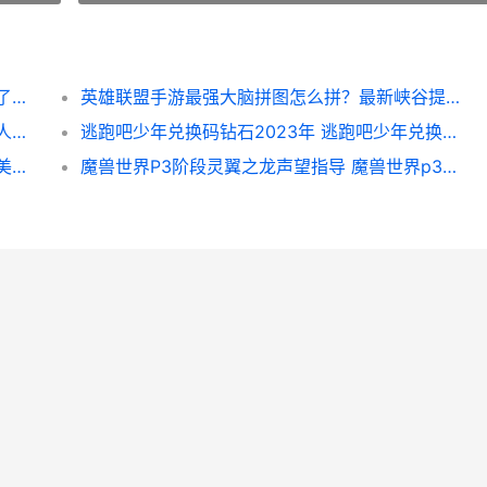
魔兽世界人物卡死如何办 魔兽世界人物卡住了怎么出来
英雄联盟手游最强大脑拼图怎么拼？最新峡谷提莫拼图完整图片分享[多图]
王者荣耀荣耀描述和实物差异巨大 王者荣耀人物描绘画
逃跑吧少年兑换码钻石2023年 逃跑吧少年兑换码2025年_1
魔兽世界美味风蛇图纸打啥子怪出 魔兽世界美味风蛇有什么属性
魔兽世界P3阶段灵翼之龙声望指导 魔兽世界p3阶段内容