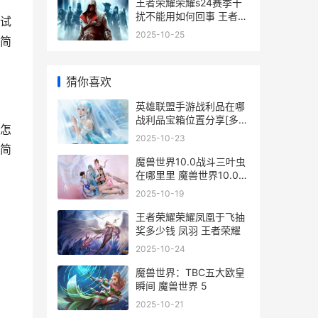
王者荣耀荣耀s24赛季干
扰不能用如何回事 王者荣
试
耀荣耀战区怎么修改别的
2025-10-25
简
地区
猜你喜欢
英雄联盟手游战利品在哪
战利品宝箱位置分享[多
怎
图]
2025-10-23
简
魔兽世界10.0战斗三叶虫
在哪里里 魔兽世界10.0战
士饰品
2025-10-19
王者荣耀荣耀凤凰于飞抽
奖多少钱 凤羽 王者荣耀
2025-10-24
魔兽世界：TBC五大欧皇
瞬间 魔兽世界 5
2025-10-21