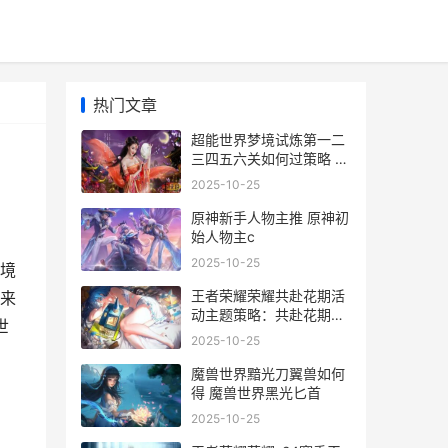
热门文章
超能世界梦境试炼第一二
三四五六关如何过策略 超
能者的世界
2025-10-25
原神新手人物主推 原神初
始人物主c
2025-10-25
境
王者荣耀荣耀共赴花期活
来
动主题策略：共赴花期活
世
动主题入口奖励概括[多
2025-10-25
图] 王者荣耀共号是啥意
思
魔兽世界黯光刀翼兽如何
得 魔兽世界黑光匕首
2025-10-25