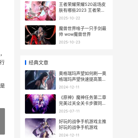
王者荣耀荣耀520返场皮
肤有哪些2023 王者荣耀
荣耀之章
2025-10-22
魔兽世界啥子一只手剑最
帅 wow魔兽世界
2025-10-23
，
行
经典文章
奥格瑞玛声望如何刷—奥
格瑞玛声望快速提高策略
魔兽世界9.0奥格瑞玛声
是
2024-12-11
望怎么刷
《原神》魔神任务第二章
完美过关全关卡步骤同享
原神魔神任务全部
2025-07-11
好玩的战争手机游戏主推
好玩的战争手机游戏
»
2024-12-11