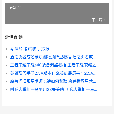
没有了！
下一篇 »
延伸阅读
考试啦 考试啦 手抄报
盾之勇者成名录浪潮绝顶阵型概括 盾之勇者成名录女主
王者荣耀荣耀s40装备调整概括 王者荣耀荣耀之章
英雄联盟手游2.5A版本什么英雄最厉害？2.5A版本英雄强度排行
魔兽怀旧服星术师长裤如何获取 魔兽世界星术师治疗宏
叫我大掌柜一马平川28关策略 叫我大掌柜一马平川27关攻略