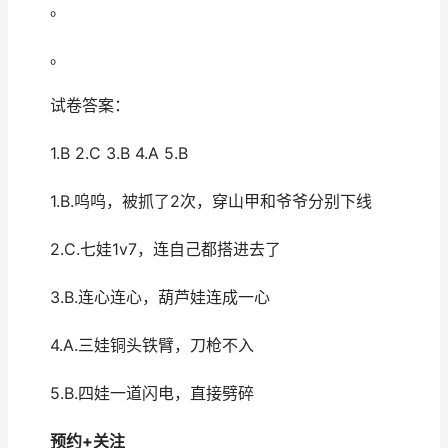
。
。
试卷答案：
1.B 2.C 3.B 4.A 5.B
1.B.呜呜，被抓了2次，穿山甲和爷爷分别下线
2.C.七娃1v7，连自己都搭进去了
3.B.连心连心，葫芦娃连成一心
4.A.三娃铜头铁臂，刀枪不入
5.B.四娃一道闪电，直接劈碎
预约+关注