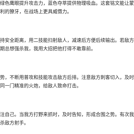
绿色鹰眼提升攻击力，蓝色夺萃提供物理吸血。这套铭文能让蒙
利的獠牙，在战场上更具威慑力。
持安全距离，用二技能扫射敌人，减速后方便后续输出。若敌方
期总想强杀我，我用大招把他打得不敢靠前。
势，不断用普攻和技能攻击敌方后排。注意敌方刺客切入，及时
同一门精准的火炮，给敌人致命打击。
注自己。当我方打野来抓时，及时告知，形成合围之势。有次我
杀敌方射手。