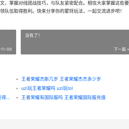
文，掌握对线团战技巧，与队友紧密配合。相信大家掌握这些要
领队伍取得胜利。快来分享你的蒙犽玩法，一起交流进步吧！
没有了！
-11-09
下一篇 
王者荣耀杰斯几岁 王者荣耀杰杰多少岁
uzi玩王者荣耀吗 uzi玩lol
王者荣耀 赵云如何获得 王者荣耀 赵云如何获得的
王者荣耀有国际服吗 王者荣耀国际服充值