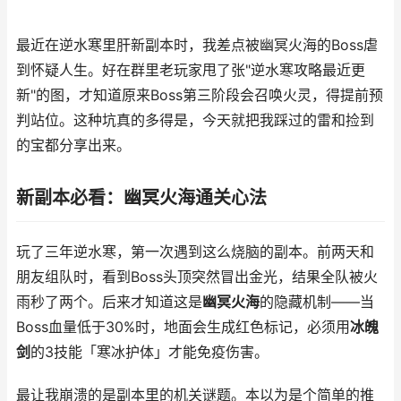
最近在逆水寒里肝新副本时，我差点被幽冥火海的Boss虐
到怀疑人生。好在群里老玩家甩了张"逆水寒攻略最近更
新"的图，才知道原来Boss第三阶段会召唤火灵，得提前预
判站位。这种坑真的多得是，今天就把我踩过的雷和捡到
的宝都分享出来。
新副本必看：幽冥火海通关心法
玩了三年逆水寒，第一次遇到这么烧脑的副本。前两天和
朋友组队时，看到Boss头顶突然冒出金光，结果全队被火
雨秒了两个。后来才知道这是
幽冥火海
的隐藏机制——当
Boss血量低于30%时，地面会生成红色标记，必须用
冰魄
剑
的3技能「寒冰护体」才能免疫伤害。
最让我崩溃的是副本里的机关谜题。本以为是个简单的推