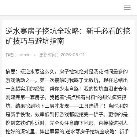
逆水寒房子挖坑全攻略：新手必看的挖
矿技巧与避坑指南
作者：
admin
•
更新时间：2026-05-21
摘要：玩逆水寒这么久，房子挖坑绝对是我花时间最多的
游戏活动之一。第一次接触时我踩了无数坑，现在总结出
一套超实用的经验，帮你少走弯路！我的挖坑血泪史去年
刚建完第一套房子，我抱着“搞点稀有材料”的想法疯狂挖
坑，结果挖到地下三层才发现——工具选错了！当时用的
是新手铁锹，效率低到打游戏都能挖完一铲子。更惨的是
挖到玄铁矿附近时，完全没注意脚下地形，直接掉进别人
挖好的深坑里，摔出屏幕的,逆水寒房子挖坑全攻略：新手