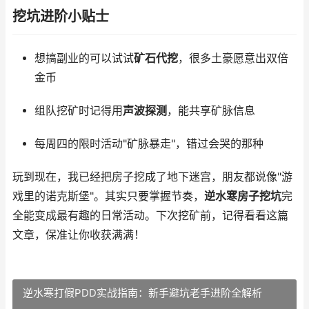
挖坑进阶小贴士
想搞副业的可以试试
矿石代挖
，很多土豪愿意出双倍
金币
组队挖矿时记得用
声波探测
，能共享矿脉信息
每周四的限时活动"矿脉暴走"，错过会哭的那种
玩到现在，我已经把房子挖成了地下迷宫，朋友都说像"游
戏里的诺克斯堡"。其实只要掌握节奏，
逆水寒房子挖坑
完
全能变成最有趣的日常活动。下次挖矿前，记得看看这篇
文章，保准让你收获满满！
逆水寒打假PDD实战指南：新手避坑老手进阶全解析