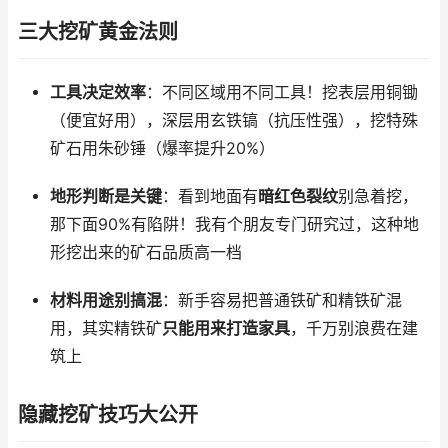
三大挖矿黄金法则
工具决定效率
：不同区域用不同工具！挖表层用铜锄
（便宜好用），深层用玄铁镐（抗压性强），挖特殊
矿石用朱砂锤（爆率提升20%）
地形判断是关键
：看到地面有
暗红色裂纹
别急着挖，
那下面90%有陷阱！我有个朋友专门研究过，这种地
形挖出来的矿石品质高一档
材料用途别搞混
：新手容易把普通铁矿和精铁矿混
用，其实精铁矿
只能用来打造家具
，千万别浪费在建
筑上
隐藏挖矿技巧大公开