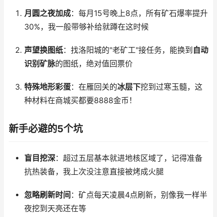
月圆之夜加成
：每月15号晚上8点，所有矿石爆率提升
30%，我一般带够补给就蹲在这时候
声望换图纸
：找洛阳城的"老矿工"接任务，能换到
自动
识别矿脉
的图纸，绝对值回票价
特殊地形彩蛋
：在雁回关的
冰层下
挖到过寒玉髓，这
种材料在商城买都要8888金币！
新手必避的5个坑
盲目挖深
：超过五层基本就进地核区域了，记得准备
抗热装备，我上次没注意直接被烤成火腿
忽略刷新时间
：矿点每天凌晨4点刷新，别像我一样半
夜挖到天亮还在等