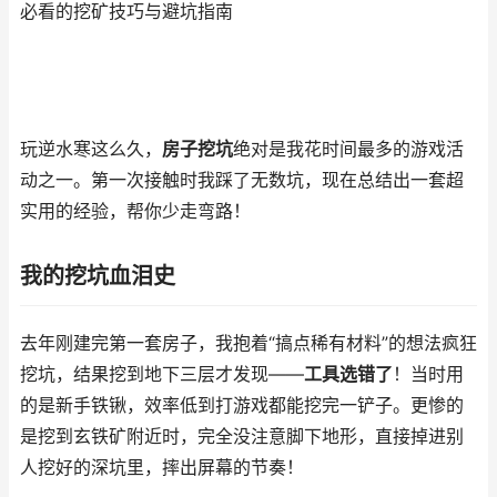
必看的挖矿技巧与避坑指南
玩逆水寒这么久，
房子挖坑
绝对是我花时间最多的游戏活
动之一。第一次接触时我踩了无数坑，现在总结出一套超
实用的经验，帮你少走弯路！
我的挖坑血泪史
去年刚建完第一套房子，我抱着“搞点稀有材料”的想法疯狂
挖坑，结果挖到地下三层才发现——
工具选错了
！当时用
的是新手铁锹，效率低到打游戏都能挖完一铲子。更惨的
是挖到玄铁矿附近时，完全没注意脚下地形，直接掉进别
人挖好的深坑里，摔出屏幕的节奏！