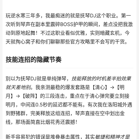
玩逆水寒三年多，我最痴迷的就是抚琴DJ这个职业。第一
次听到琴声在副本里震碎BOSS护甲的瞬间，差点没把我激
动到原地起舞！不过这职业看似优雅，实则暗藏玄机，今
天就掏心窝子和你们聊聊那些官方攻略里不会写的干货。
技能连招的隐藏节奏
别以为抚琴DJ就是单纯弹琴，
技能释放的时机差半拍效果
就天差地别
。我亲测最稳的爆发套路是【清心】→【明
月】→【破阵】的三段连击，重点在于清心弹完要立刻接
明月，中间连0.5秒的延迟都不能有。有次我在洛阳城外遇
到野猪群，完美释放这组连招，琴声直接在空中划出金
线，那场面简直比烟花秀还震撼！
新手容易犯的错误是堆叠暴击属性，其实
敏捷和精神才是