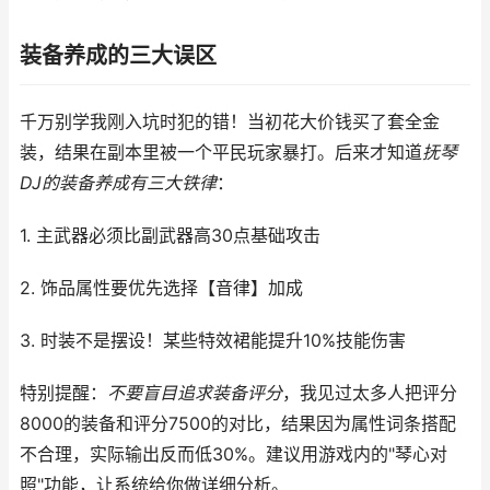
装备养成的三大误区
千万别学我刚入坑时犯的错！当初花大价钱买了套全金
装，结果在副本里被一个平民玩家暴打。后来才知道
抚琴
DJ的装备养成有三大铁律
：
1. 主武器必须比副武器高30点基础攻击
2. 饰品属性要优先选择【音律】加成
3. 时装不是摆设！某些特效裙能提升10%技能伤害
特别提醒：
不要盲目追求装备评分
，我见过太多人把评分
8000的装备和评分7500的对比，结果因为属性词条搭配
不合理，实际输出反而低30%。建议用游戏内的"琴心对
照"功能，让系统给你做详细分析。