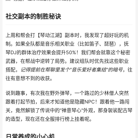
社交副本的制胜秘诀
上周和帮会打【琴动江湖】副本时，我发现了超好玩的机
制。如果全队都是音乐相关职业（比如笛子、琵琶），抚
琴DJ的群体治疗效果会提升50%！我们帮会就靠这个秘密
武器，在帮战中逆转了局势。建议组队时优先找这些职业
搭配，
记得提前在帮聊里发个"音乐爱好者集结"的暗号
，往
往有意想不到的收获。
说到趣事，有次我在野外弹琴，一个路过的少林僧人突然
跟着打起节拍，后来才知道他是隐藏NPC！跟着他一路闯
关，竟然解锁了传说中的"禅意琴心"外观，那身袈裟配古琴
的造型，现在还在全服排行榜上挂着呢。
日常养成的小心机