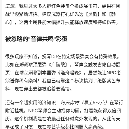
王道
。我见过太多人把红色装备全换成暴击符，结果在团
战里频繁断连招。建议武器打孔优先选【灵韵】和【静
心】，这两个属性能大幅提升技能释放速度和持续伤害。
被忽略的"音律共鸣"彩蛋
很多玩家不知道，抚琴DJ在特定场景弹奏会有特殊效果。
比如在
烟雨楼
顶层弹《广陵散》，琴声会触发古籍自动翻
页；在
寒江孤影
副本里弹《渔舟唱晚》，居然能让NPC老
翁送你稀有染料！我自己就靠这个秘诀搞到了绝版紫色布
料，现在穿出去都被追着要链接。
还有一个超实用的冷知识：
每天卯时（早上5-7点）
在琴行
附近挂机，NPC琴师会主动找你切磋，打赢能获得双倍阅
历。这个机制我是在凌晨赶任务时意外发现的，从此每天
早起成了习惯，现在琴艺等级都比同服人高两级。