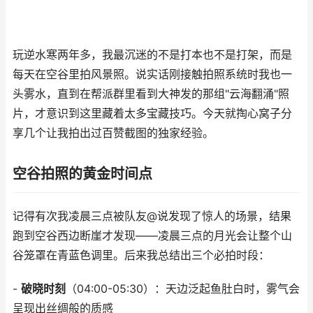
玩逆水寒两年多，我最沉迷的不是打本也不是打架，而是
每天在空谷里拍风景照。说实话刚接触拍照系统时我也一
头雾水，直到在帮派群里看到大神发的那组"云海翻涌"照
片，才意识到这里藏着太多宝藏技巧。今天就掏心窝子分
享几个让我拍出过百赞截图的独家经验。
空谷拍照的黄金时间点
记得有次我凌晨三点被队友@说发现了惊人的场景，结果
跑到空谷西边断崖才发现——凌晨三点的月光会让整个山
谷笼罩在青蓝色调里。后来我总结出三个必拍时段：
-
破晓时刻
（04:00-05:30）：天边泛起鱼肚白时，雾气会
呈现出丝绸般的质感