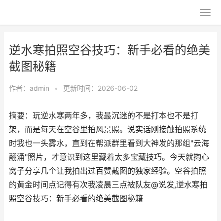
逆水寒拍照空谷技巧：新手必看的绝美
截图秘籍
作者：
admin
•
更新时间：2026-06-02
摘要：玩逆水寒两年多，我最沉迷的不是打本也不是打
架，而是每天在空谷里拍风景照。说实话刚接触拍照系统
时我也一头雾水，直到在帮派群里看到大神发的那组"云海
翻涌"照片，才意识到这里藏着太多宝藏技巧。今天就掏心
窝子分享几个让我拍出过百赞截图的独家经验。空谷拍照
的黄金时间点记得有次我凌晨三点被队友@说发,逆水寒拍
照空谷技巧：新手必看的绝美截图秘籍