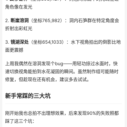
角色像在发光
2.
断崖溶洞
（坐标765,982）：洞内石笋群在特定角度会
折射出彩虹光
3.
镜湖深处
（坐标654,1033）：水下视角拍出的倒影比地
面更震撼
上周我偶然在溶洞发现个bug——用轻功掠过水面时，快
速切换视角能拍到水花凝固的瞬间。虽然制作组可能随时
修复，但趁现在还有机会，建议多去试试。
新手常踩的三大坑
刚开始我也总拍不出理想效果，后来发现90%的失败照都
踩了这三个坑：