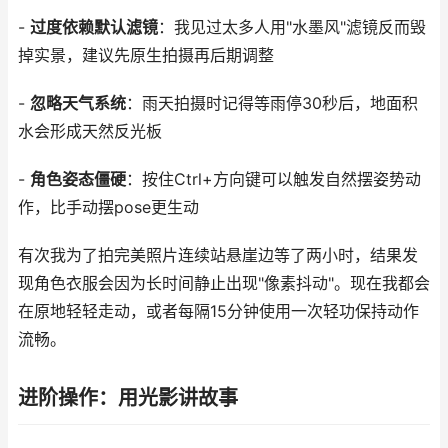
-
过度依赖默认滤镜
：我见过太多人用"水墨风"滤镜反而毁
掉实景，建议先原生拍摄再后期调整
-
忽略天气系统
：雨天拍摄时记得等雨停30秒后，地面积
水会形成天然反光板
-
角色姿态僵硬
：按住Ctrl+方向键可以触发自然摆姿势动
作，比手动摆pose更生动
有次我为了拍完美照片连续站悬崖边等了两小时，结果发
现角色衣服会因为长时间静止出现"像素抖动"。现在我都会
在原地轻轻走动，或者每隔15分钟使用一次轻功保持动作
流畅。
进阶操作：用光影讲故事