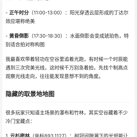
-
正午时分
（11:00-13:00）：阳光穿透云层形成的丁达尔
效应堪称绝美
-
黄昏倒影
（17:30-18:30）：水面倒影会变成琥珀色，特
别适合拍对称构图
我最喜欢带着轻功在空谷里追着光跑，有时候一个时辰能
遇到三次完美光线，这时候千万别急着拍，先找个制高点
观察光线走向，往往能发现意想不到的角度。
隐藏的取景地地图
很多玩家只知道主场景的瀑布和竹林，其实空谷藏着不少
冷门宝藏点：
1.
云杉密林
（坐标893,1127）：树冠间隙漏下的光斑能让