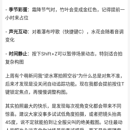
-
季节彩蛋
：霜降节气时，竹叶会变成金红色，记得提前一
小时来占位
-
声光互动
：对着瀑布哼歌（快捷键C），水花会随着音调
变化
-
时间静止
：按下Shift+Z可以暂停场景动态，特别适合拍
复杂构图
上周有个萌新问我"逆水寒拍照空谷"为什么总是对焦不准，
后来才发现是没关闭自动追踪功能。现在我都会提前按住T
键锁定焦点，再慢慢调整构图。
其实拍照最大的快乐，是发现每次视角变化都会带来不同
惊喜。建议大家没事多试试低角度拍摄，或者把镜头抬高
45度，说不定就能拍到让全服尖叫的绝美截图。记住最动