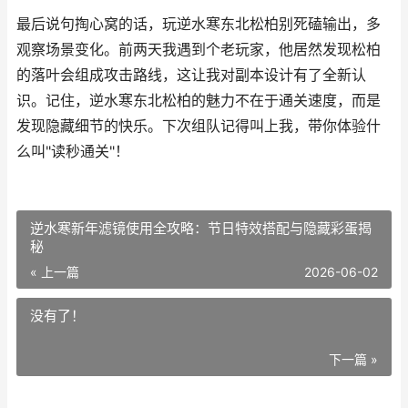
最后说句掏心窝的话，玩逆水寒东北松柏别死磕输出，多
观察场景变化。前两天我遇到个老玩家，他居然发现松柏
的落叶会组成攻击路线，这让我对副本设计有了全新认
识。记住，逆水寒东北松柏的魅力不在于通关速度，而是
发现隐藏细节的快乐。下次组队记得叫上我，带你体验什
么叫"读秒通关"！
逆水寒新年滤镜使用全攻略：节日特效搭配与隐藏彩蛋揭
秘
« 上一篇
2026-06-02
没有了！
下一篇 »