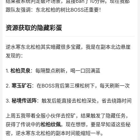
结果被系统判定破坏场景，直接ban了10分钟。现在我都
跟队友强调：东北松柏的树比BOSS还重要！
资源获取的隐藏彩蛋
逆水寒东北松柏其实暗藏很多宝藏，我是在副本北边悬崖
发现的：
1.
松柏灵泉
：每隔整点刷新，喝一口回满蓝
2.
寒玉矿石
：在BOSS背后第三棵松树下，每天刷新一次
3.
秘境传送阵
：触发后能直接去松柏深处，省去绕路时间
上周五我带着全服小伙伴去挖矿，结果触发了隐藏任务，
获得了传说中的
松柏纹佩
。现在想想，要是早知道这些秘
密，逆水寒东北松柏的副本时间能缩短一半。