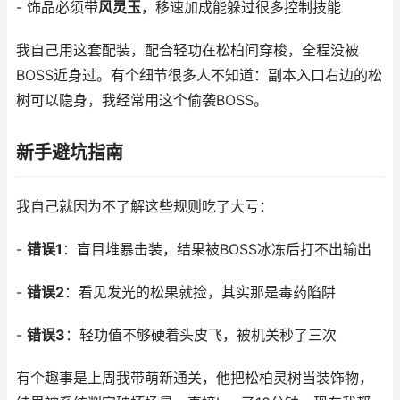
- 饰品必须带
风灵玉
，移速加成能躲过很多控制技能
我自己用这套配装，配合轻功在松柏间穿梭，全程没被
BOSS近身过。有个细节很多人不知道：副本入口右边的松
树可以隐身，我经常用这个偷袭BOSS。
新手避坑指南
我自己就因为不了解这些规则吃了大亏：
-
错误1
：盲目堆暴击装，结果被BOSS冰冻后打不出输出
-
错误2
：看见发光的松果就捡，其实那是毒药陷阱
-
错误3
：轻功值不够硬着头皮飞，被机关秒了三次
有个趣事是上周我带萌新通关，他把松柏灵树当装饰物，