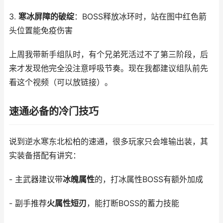
3.
寒冰屏障的破绽
：BOSS释放冰环时，站在图中红色箭
头位置能免疫伤害
上周我带新手组队时，有个兄弟死活过不了第三阶段，后
来才发现他完全没注意呼吸节奏。现在我都建议组队前先
看这个视频（可以放链接）。
速通必备的冷门技巧
说到逆水寒东北松柏的速通，很多玩家只会堆输出装，其
实装备搭配有讲究：
- 主武器建议带
冰魄属性
的，打冰属性BOSS有额外加成
- 副手推荐
火属性短刃
，能打断BOSS的蓄力技能