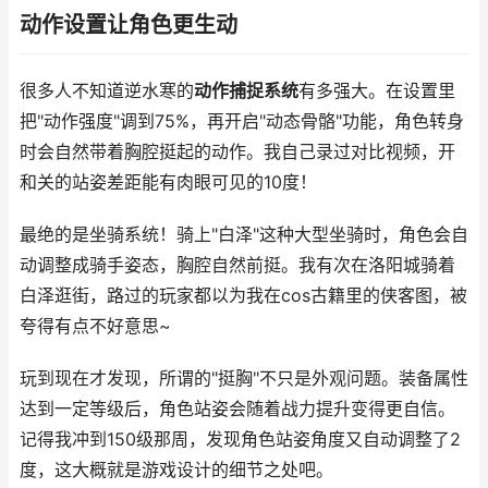
动作设置让角色更生动
很多人不知道逆水寒的
动作捕捉系统
有多强大。在设置里
把"动作强度"调到75%，再开启"动态骨骼"功能，角色转身
时会自然带着胸腔挺起的动作。我自己录过对比视频，开
和关的站姿差距能有肉眼可见的10度！
最绝的是坐骑系统！骑上"白泽"这种大型坐骑时，角色会自
动调整成骑手姿态，胸腔自然前挺。我有次在洛阳城骑着
白泽逛街，路过的玩家都以为我在cos古籍里的侠客图，被
夸得有点不好意思~
玩到现在才发现，所谓的"挺胸"不只是外观问题。装备属性
达到一定等级后，角色站姿会随着战力提升变得更自信。
记得我冲到150级那周，发现角色站姿角度又自动调整了2
度，这大概就是游戏设计的细节之处吧。