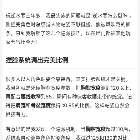
玩逆水寒三年多，我最头疼的问题就是"逆水寒怎么挺胸"。
刚捏完角色时总感觉人物站姿不够挺拔，像被风吹弯的柳
条，直到我解锁了这几个隐藏技巧，现在出门都被其他玩
家夸气场全开！
捏脸系统调出完美比例
很多人以为角色站姿全靠装备，其实捏脸系统才是关键。
我当初就是死磕胸腔宽度参数，把
胸腔宽度
调到120以上，
再配合
腰线收窄
到85，瞬间有种侠客收腰束带的感觉。记
得把
肩宽
和
骨盆宽度
保持1:0.85的比例，这样站姿自然会
挺拔有力。
有意思的是我发现一个隐藏机制：当
胸腔宽度
超过110后，
系统会自动调整角色站姿角度，我试过125和130的对比，