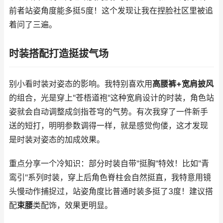
前者站姿角度能多挺5度！这个发现让我在捏脸社区里被追
着问了三遍。
时装搭配打造挺拔气场
别小看时装对姿态的影响。我特别喜欢用
高腰裤+宽肩披风
的组合，光是穿上"苍梧道袍"这种宽肩设计的时装，角色站
姿就会自动调整成剑指苍穹的气势。有次我穿了一件新手
送的短打，明明参数调得一样，就是感觉佝偻，这才发现
是时装对姿态的加成效果。
重点分享一个冷知识：部分时装自带"挺胸"特效！比如"青
鸾引"系列时装，穿上后角色脊柱会自然挺直，我特意用镜
头慢动作捕捉过，站姿角度比普通时装多挺了3度！建议搭
配
束腰
类配饰，效果更明显。