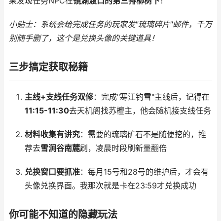
果发现任务NPC在
镜湖渡口的第三排柳树下
！
小贴士：系统会给完成任务的玩家发"琉璃碎片"邮件，千万
别随手删了，这个是兑换头像的关键道具！
三步搞定获取秘籍
主线+支线任务双修
：完成"寒江钓雪"主线后，记得在
11:15-11:30
去天机阁找苏檀主，他会随机接支线任务
材料收集有讲究
：需要的琉璃矿石不是随便挖的，推
荐去
雪涧谷南麓
刷，凌晨时段刷新量翻倍
兑换窗口要抓准
：每月15号和28号的维护后，才会有
头像兑换界面。我那次就是卡在23:59才兑换成功
你可能不知道的隐藏玩法