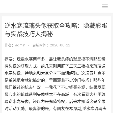
逆水寒琉璃头像获取全攻略：隐藏彩蛋
与实战技巧大揭秘
作者：
admin
•
更新时间：2026-06-22
摘要：玩逆水寒两年多，最让我头疼的就是搞不清那些稀
有头像的获取方式。前几天刚用肝了三天三夜换来琉璃逆
水寒头像，特地来和大家分享下血泪经验。这玩意儿真不
是单纯氪金就能搞定的，里面藏着不少冷门技巧！那些年
我们踩过的坑去年双十一我花了不少钱买外观，结果发现
最心水的琉璃系列头像根本不在商城！有次看到大神用琉
璃逆水寒头像，还以为是充值特权，后来才知道这是个限
时活动奖励。最离谱的是，有朋友在寒潭副,逆水寒琉璃头