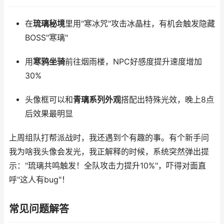
在
琉璃秘境
里用"寒冰咒"攻击冰晶柱，有机会触发隐藏
BOSS"寒璃"
用
寒鸦坐骑
前往烟雨楼，NPC好感度提升速度增加
30%
头像框可以和
青璃系列外观
搭配出特殊光效，晚上8点
后效果最明显
上周组队打帮派战时，我还遇到个有趣的事。有个新手问
我为啥我头像会发光，我正解释的时候，系统突然弹出提
示："琉璃共鸣触发！全队攻击力提升10%"，吓得对面直
呼"这人有bug"！
常见问题解答