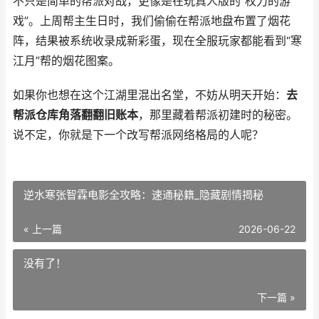
不只是简单的帮派对战，更像是在玩真人版的“权力的游
戏”。上周帮主生日时，我们偷偷在帮派地盘布置了烟花
阵，结果被系统收录成新彩蛋，现在全服玩家都能看到“寒
江月”帮的烟花图案。
如果你也想在这个江湖里混出名堂，不妨从明天开始：
去
帮派仓库角落翻翻旧账本
，那里藏着帮派初建时的秘密。
说不定，你就是下一个改写帮派网络格局的人呢？
逆水寒张智霖电影全攻略：速通秘籍_隐藏剧情揭秘
« 上一篇
2026-06-22
没有了！
下一篇 »