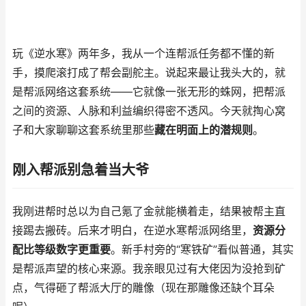
玩《逆水寒》两年多，我从一个连帮派任务都不懂的新
手，摸爬滚打成了帮会副舵主。说起来最让我头大的，就
是帮派网络这套系统——它就像一张无形的蛛网，把帮派
之间的资源、人脉和利益编织得密不透风。今天就掏心窝
子和大家聊聊这套系统里那些
藏在明面上的潜规则
。
刚入帮派别急着当大爷
我刚进帮时总以为自己氪了金就能横着走，结果被帮主直
接踢去搬砖。后来才明白，在逆水寒帮派网络里，
资源分
配比等级数字更重要
。新手村旁的“寒铁矿”看似普通，其实
是帮派声望的核心来源。我亲眼见过有大佬因为没抢到矿
点，气得砸了帮派大厅的雕像（现在那雕像还缺个耳朵