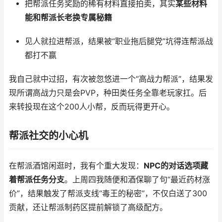
把帮派任务奖励的稀有材料直接拍卖，其实
某些材料
能和帮派长老换专属秘籍
见人就拉进帮派，结果被“职业拖后腿党”坑得连帮派战
都打不赢
我自己就中过招，有次被忽悠进一个“高战力帮派”，结果发
现所谓高战力只是会PVP，种田类任务全靠老玩家扛。后
来转投现在这个200人小帮，反而玩得更开心。
帮派社交的小心机
在帮派酒馆闲逛时，我有个重大发现：
NPC的对话选项藏
着帮派任务分支
。上周四我随便和酒保聊了句“最近药材涨
价”，结果触发了帮派支线“毒王的秘密”，不仅白送了300
贡献，还让帮派制药区提前解锁了高级配方。