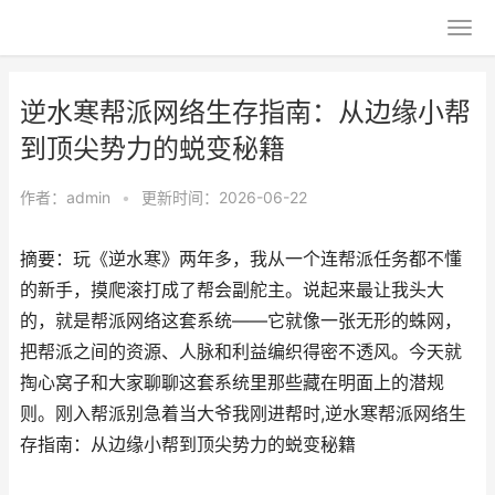
逆水寒帮派网络生存指南：从边缘小帮
到顶尖势力的蜕变秘籍
作者：
admin
•
更新时间：2026-06-22
摘要：玩《逆水寒》两年多，我从一个连帮派任务都不懂
的新手，摸爬滚打成了帮会副舵主。说起来最让我头大
的，就是帮派网络这套系统——它就像一张无形的蛛网，
把帮派之间的资源、人脉和利益编织得密不透风。今天就
掏心窝子和大家聊聊这套系统里那些藏在明面上的潜规
则。刚入帮派别急着当大爷我刚进帮时,逆水寒帮派网络生
存指南：从边缘小帮到顶尖势力的蜕变秘籍