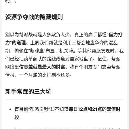
呢）。
资源争夺战的隐藏规则
别以为帮派战就是人多欺负人少，真正的高手都懂
“借力打
力”的道理
。上周我们帮就是利用三帮会地盘争夺的混乱
期，偷偷在“断魂崖”布置了机关阵。等其他帮派发现时，我
们已经把药草商队的路线改道到自家地盘了。记住，帮派
网络里
信息差就是最大的财富
，我有个朋友专门靠卖帮派
情报，一个月赚的比打副本还多。
新手常踩的三大坑
盲目刷“帮派贡献”却不知道
每日12点和21点的双倍时
段