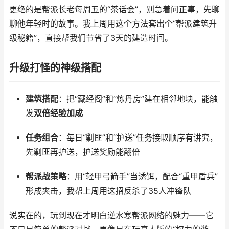
更绝的是帮派长老每周五的“茶话会”，别急着问正事，先聊
聊他年轻时的故事。我上周用这个方法套出个“帮派建筑升
级秘籍”，直接帮我们节省了3天的建造时间。
升级打怪的神级搭配
建筑搭配
：把“藏经阁”和“炼丹房”建在相邻地块，能触
发
双倍经验加成
任务组合
：每日“剿匪”和“护送”任务接取顺序有讲究，
先剿匪再护送，护送奖励能翻倍
帮派战策略
：用“轻甲弓箭手”当诱饵，配合“重甲盾兵”
形成夹击，我帮上周用这招反杀了35人冲锋队
说实在的，玩到现在才明白逆水寒帮派网络的魅力——它