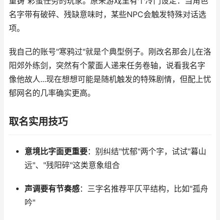
重铸"彩蛋任务的玩家。原来游戏里有个冷门设定：当角色
名字带有破碎、残缺意味时，某些NPC会触发特殊对话选
项。
我自己的账号"寒鸦过"就是个典型例子。刚改名那会儿在洛
阳郊外练剑，突然有个蒙面人递来任务卷轴，说看我名字
像他故人...现在想想可能是随机触发的特殊剧情，但配上忧
郁网名的几率确实更高。
取名实用技巧
意境比字面更重要
：别纠结"忧郁"两个字，试试"暮山
远"、"残阳碎"这类意象组合
声调要有节奏感
：三字名推荐平仄平结构，比如"孤舟
吟"