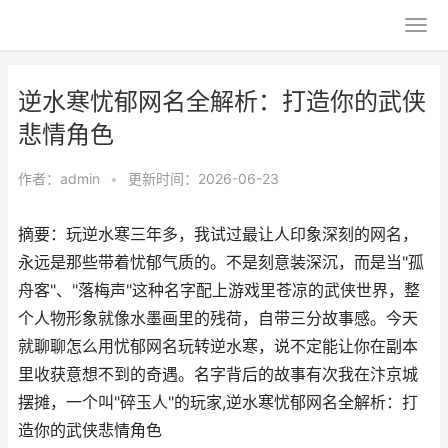
逆水寒忧郁网名全解析：打造你的武侠
悲情角色
作者：
admin
•
更新时间：2026-06-23
摘要：玩逆水寒三年多，我试过最让人印象深刻的网名，
永远是那些带着忧郁气质的。不是刻意装深沉，而是当"孤
舟客"、"落梅声"这种名字配上游戏里苍凉的武侠世界，整
个人物形象就像水墨画里的残荷，自带三分故事感。今天
就聊聊怎么用忧郁网名玩转逆水寒，说不定能让你在副本
里收获意想不到的奇遇。名字背后的故事有次我在汴京城
摆摊，一个叫"碎玉人"的玩家,逆水寒忧郁网名全解析：打
造你的武侠悲情角色