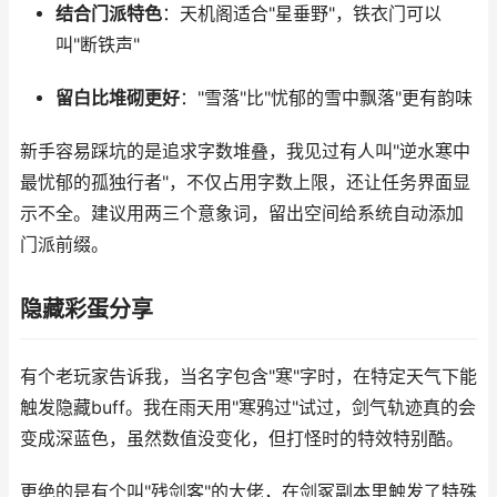
结合门派特色
：天机阁适合"星垂野"，铁衣门可以
叫"断铁声"
留白比堆砌更好
："雪落"比"忧郁的雪中飘落"更有韵味
新手容易踩坑的是追求字数堆叠，我见过有人叫"逆水寒中
最忧郁的孤独行者"，不仅占用字数上限，还让任务界面显
示不全。建议用两三个意象词，留出空间给系统自动添加
门派前缀。
隐藏彩蛋分享
有个老玩家告诉我，当名字包含"寒"字时，在特定天气下能
触发隐藏buff。我在雨天用"寒鸦过"试过，剑气轨迹真的会
变成深蓝色，虽然数值没变化，但打怪时的特效特别酷。
更绝的是有个叫"残剑客"的大佬，在剑冢副本里触发了特殊