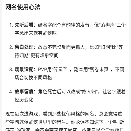
网名使用心法
先听后看
：给名字配个有韵律的发音，像"落梅声"三个
字念出来就有武侠味
留白处理
：故意不完整反而更抓人，比如"归期"比"等
待归期"更有想象空间
场景适配
：PVP用"碎星芒"，副本用"残卷末页"，不同
场合切换不同风格
故事留痕
：角色死亡后可以改成"故人归"，让名字跟着
经历变化
现在每次进游戏，看到那些忧郁风格的网名，总会觉得这
些字句就像武侠世界里的暗号。你永远不知道下一个叫"断
鸿声"的玩家，会不会带来惊天秘密，或者只是个爱看落日