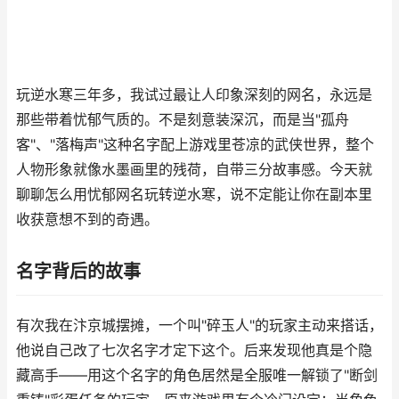
玩逆水寒三年多，我试过最让人印象深刻的网名，永远是
那些带着忧郁气质的。不是刻意装深沉，而是当"孤舟
客"、"落梅声"这种名字配上游戏里苍凉的武侠世界，整个
人物形象就像水墨画里的残荷，自带三分故事感。今天就
聊聊怎么用忧郁网名玩转逆水寒，说不定能让你在副本里
收获意想不到的奇遇。
名字背后的故事
有次我在汴京城摆摊，一个叫"碎玉人"的玩家主动来搭话，
他说自己改了七次名字才定下这个。后来发现他真是个隐
藏高手——用这个名字的角色居然是全服唯一解锁了"断剑