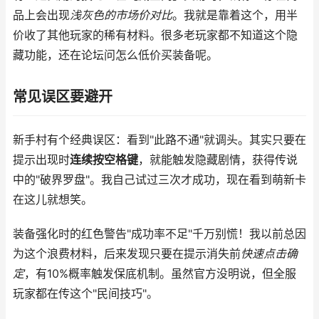
品上会出现
浅灰色的市场价对比
。我就是靠着这个，用半
价收了其他玩家的稀有材料。很多老玩家都不知道这个隐
藏功能，还在论坛问怎么低价买装备呢。
常见误区要避开
新手村有个经典误区：看到"此路不通"就调头。其实只要在
提示出现时
连续按空格键
，就能触发隐藏剧情，获得传说
中的"破界罗盘"。我自己试过三次才成功，现在看到萌新卡
在这儿就想笑。
装备强化时的红色警告"成功率不足"千万别慌！我以前总因
为这个浪费材料，后来发现只要在提示消失前
快速点击确
定
，有10%概率触发保底机制。虽然官方没明说，但全服
玩家都在传这个"民间技巧"。