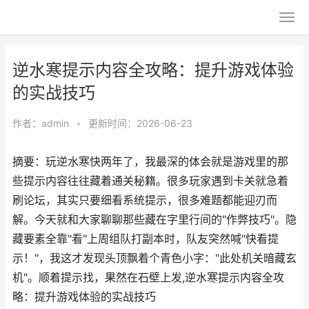
逆水寒提示内容全攻略：提升游戏体验
的实战技巧
作者：
admin
•
更新时间：2026-06-23
摘要：玩逆水寒快两年了，我最深的体会就是游戏里的那
些提示内容往往藏着通关秘籍。很多玩家遇到卡关就急着
刷论坛，其实只要细看系统提示，很多难题都能迎刃而
解。今天就和大家聊聊那些藏在字里行间的"作弊技巧"。隐
藏要素全靠"看"上周组队打副本时，队友突然喊"快看提
示！"，我这才发现头顶飘着个青色小字："此处机关暗藏玄
机"。顺着提示找，果然在石壁上发,逆水寒提示内容全攻
略：提升游戏体验的实战技巧