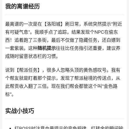
我的离谱经历
最离谱的一次是在【洛阳城】刷日常，系统突然提示"附近
有可疑气息"。我顺手点了追踪，结果发现个NPC在偷东
西！追着跑了三条街，最后不仅做了隐藏任务，还白嫖到
一套紫装。这种
随机提示
往往比任务指引还重要，建议养
成随时留意状态栏的习惯。
说到【帮派任务】，很多人忽略头顶的黄色感叹号。我有
个帮友就是盯着那个提示，发现了帮派秘境的传送点，从
此帮贡收入翻了三倍。现在我们帮会都管这个叫"金色路
标"。
实战小技巧
打BOSS时注意血量提示的变色规律，红转金的瞬间输