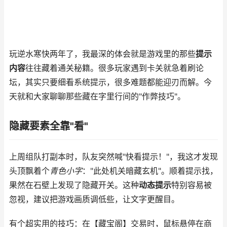
玩逆水寒快两年了，我最深的体会就是游戏里的那些
提示
内容
往往藏着通关秘籍。很多玩家遇到卡关就急着刷论
坛，其实只要细看系统提示，很多难题都能迎刃而解。今
天就和大家聊聊那些藏在字里行间的"作弊技巧"。
隐藏要素全靠"看"
上周组队打副本时，队友突然喊"快看提示！"，我这才发现
头顶飘着个
青色小字
："此处机关暗藏玄机"。顺着提示找，
果然在石壁上发现了隐藏开关。这种
动态提示
特别容易被
忽视，建议把游戏画质调低些，让文字更醒目。
有个超实用的技巧：在【藏宝阁】交易时，鼠标悬停在商