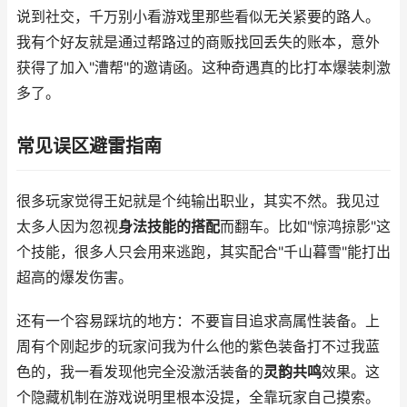
说到社交，千万别小看游戏里那些看似无关紧要的路人。
我有个好友就是通过帮路过的商贩找回丢失的账本，意外
获得了加入"漕帮"的邀请函。这种奇遇真的比打本爆装刺激
多了。
常见误区避雷指南
很多玩家觉得王妃就是个纯输出职业，其实不然。我见过
太多人因为忽视
身法技能的搭配
而翻车。比如"惊鸿掠影"这
个技能，很多人只会用来逃跑，其实配合"千山暮雪"能打出
超高的爆发伤害。
还有一个容易踩坑的地方：不要盲目追求高属性装备。上
周有个刚起步的玩家问我为什么他的紫色装备打不过我蓝
色的，我一看发现他完全没激活装备的
灵韵共鸣
效果。这
个隐藏机制在游戏说明里根本没提，全靠玩家自己摸索。