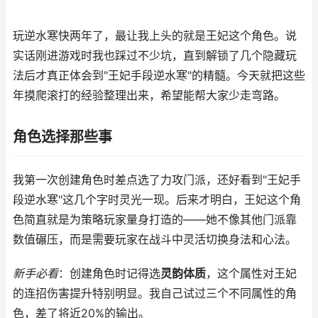
玩逆水寒快两年了，最让我上头的就是王妃这个角色。说
实话刚进游戏时我也踩过不少坑，直到解锁了几个隐藏玩
法后才真正体会到"王妃手段逆水寒"的精髓。今天就把这些
年摸爬滚打的经验整理出来，希望能帮大家少走弯路。
角色选择那些事
我第一次创建角色时差点选了力攻门派，还好看到"王妃手
段逆水寒"这几个字时灵光一现。后来才明白，王妃这个角
色简直就是为策略玩家量身打造的——她不像其他门派靠
数值碾压，而是需要玩家在战斗中灵活切换身法和心法。
新手必看
：创建角色时记得选
灵韵体质
，这个属性对王妃
的连招伤害提升特别明显。我自己试过三个不同属性的角
色，差了将近20%的输出。