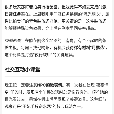
很多玩家都盯着拍卖行抢装备，但我觉得不如去
完成门派
日常任务
实在。上周我刚用门派任务换到的"流光羽衣"，属
性比拍卖行的紫色装备还好使。更关键的是，这件装备还
能解锁特殊染色效果，穿上后在副本里回头率超高。
隐藏彩蛋
：在醉花阴这个地图的西南角，有个不起眼的茶
摊老板。每周三找他喝茶，有机会获得
稀有材料"月露花"
，
这个材料是打造"夜行软甲"的关键道具。
社交互动小课堂
玩王妃一定要注意
NPC的微表情
。有一次我在处理"夜宴惊
变"任务时，发现有个丫鬟说话时总是偷看窗外。顺着她的
目光看过去，果然在假山后面发现了关键道具。这种细节
观察可是"王妃手段逆水寒"的核心玩法之一。