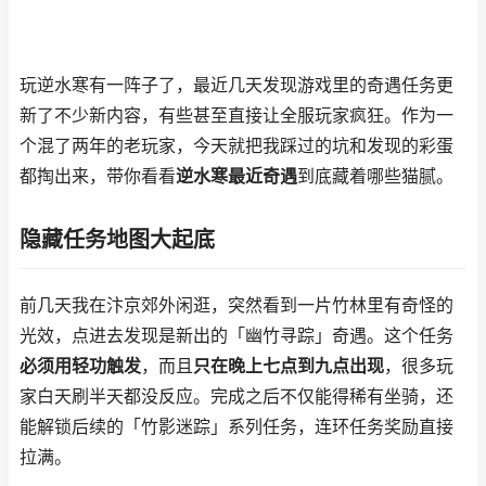
玩逆水寒有一阵子了，最近几天发现游戏里的奇遇任务更
新了不少新内容，有些甚至直接让全服玩家疯狂。作为一
个混了两年的老玩家，今天就把我踩过的坑和发现的彩蛋
都掏出来，带你看看
逆水寒最近奇遇
到底藏着哪些猫腻。
隐藏任务地图大起底
前几天我在汴京郊外闲逛，突然看到一片竹林里有奇怪的
光效，点进去发现是新出的「幽竹寻踪」奇遇。这个任务
必须用轻功触发
，而且
只在晚上七点到九点出现
，很多玩
家白天刷半天都没反应。完成之后不仅能得稀有坐骑，还
能解锁后续的「竹影迷踪」系列任务，连环任务奖励直接
拉满。