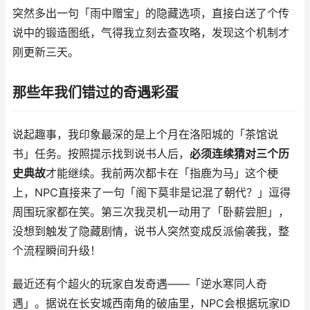
突然多出一句「雨中赠宝」的隐藏选项，直接白送了个传
说中的锻造图纸，气得我立刻去查攻略，发现这个机制才
刚更新三天。
那些年我们错过的奇遇彩蛋
说起趣事，我印象最深的是上个月在洛阳城的「茶馆说
书」任务。按照提示找到说书人后，
必须连续猜对三个历
史典故
才能继续。我前两次都卡在「指鹿为马」这个梗
上，NPC直接来了一句「阁下莫非是记混了朝代？」逗得
周围玩家都在笑。第三次我灵机一动用了「卧薪尝胆」，
没想到触发了隐藏剧情，说书人突然变成反派偷袭我，整
个流程瞬间升级！
最近还有个超火的玩家自发奇遇——「逆水寒同人奇
遇」。据说在长安城西南角的破庙里，NPC会根据玩家ID