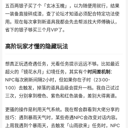
五百两银子买了个「玄冰玉魄」，以为随便用就行，结果
一装备直接碎成渣，查了论坛才知道必须配合特定功法使
用。现在每次拿到新道具我都会先去帮派找大师傅确认，
省下的银子够买三个月VIP了。
高阶玩家才懂的隐藏玩法
想真正玩透奇遇任务，光看任务提示远远不够。比如最近
超火的「镜花水月」幻境任务，其实有个
时间差机制
：
NPC每次刷新间隔2小时，但如果你在子时（23:00-
1:00）去触发，掉落的道具品级会提升一档。我自己试过
三次，分别拿到橙色、紫色和红色装备，差别大得离谱。
更骚的操作是利用天气系统。我在帮会群看到大佬分享的
技巧：遇到暴雨天气时，某些奇遇NPC会改变对话内容。
上周我遇到个暴雨天，去触发「山雨欲来」任务时，NPC