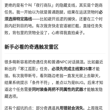
更绝的是有个叫「夜行商队」的隐藏支线，其实是个跑商
任务。我一开始以为就是普通跑腿，结果在运送货物时
必
须选择特定路线
——比如避开巡逻的捕快，还要在三个时
辰内赶到目的地。有次我贪快走官道被拦截，直接任务失
败，背包里的货物全没了，心疼得我直拍桌子。
新手必看的奇遇触发雷区
很多萌新容易把奇遇任务和普通NPC对话搞混。比如最近
新出的「寒江孤影」任务，
必须先完成主线第25章
才能
接。有次我带新号，看到路边老翁一直发光就上去聊天，
结果系统提示「条件不符」，差点以为是BUG。后来才知
道这个任务需要
同时装备两把不同属性的武器
才能触发隐
藏选项。
还有个超坑的点：部分奇遇道具
用错就会消失
。上周我花