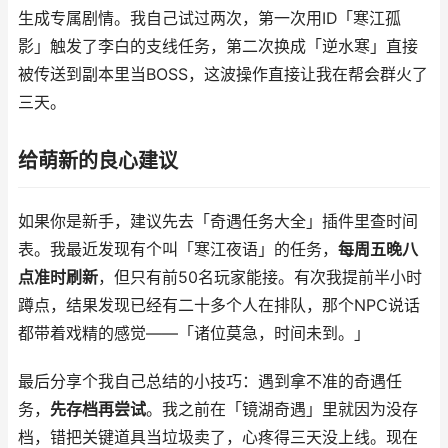
生成专属剧情。我自己试过两次，第一次用ID「寒江孤
影」触发了李白的支线任务，第二次换成「逆水寒」直接
被传送到副本里当BOSS，这波操作直接让我在帮会群火了
三天。
给萌新的良心建议
如果你是新手，建议先去「奇遇任务大全」插件里查时间
表。我最近发现有个叫「寒江夜语」的任务，
每周五晚八
点准时刷新
，但只有前50名玩家能接。有次我提前半小时
蹲点，结果发现已经有二十多个人在排队，那个NPC说话
都带着戏精的感觉——「诸位莫急，时间未到。」
最后分享个我自己总结的小技巧：遇到拿不准的奇遇任
务，
先存档再尝试
。我之前在「镜湖奇遇」里就因为没存
档，错把关键道具当垃圾卖了，心疼得三天没上线。现在