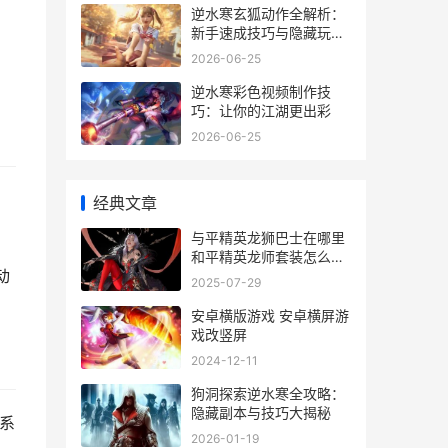
逆水寒玄狐动作全解析：
新手速成技巧与隐藏玩法
大揭秘
2026-06-25
逆水寒彩色视频制作技
巧：让你的江湖更出彩
2026-06-25
经典文章
与平精英龙狮巴士在哪里
和平精英龙师套装怎么获
动
得
2025-07-29
安卓横版游戏 安卓横屏游
戏改竖屏
2024-12-11
狗洞探索逆水寒全攻略：
隐藏副本与技巧大揭秘
系
2026-01-19