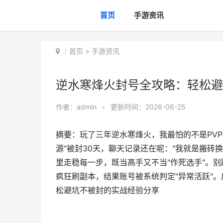
首页
手游资讯
首页
>
手游资讯
逆水寒烽火封号全攻略：轻松避
作者：
admin
•
更新时间：2026-06-25
摘要：玩了三年逆水寒烽火，我最怕的不是PV
源"被封30天，聊天记录还在呢："我就是搬砖
里走稳每一步，既当高手又不当"作死选手"。
疯狂刷副本，结果账号被系统判定"异常活跃"
松避坑不被封的实战经验分享