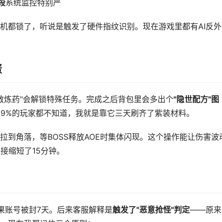
段
系统监控特别严
机都锁了，听说是触发了硬件指纹识别。现在游戏里都有AI反外
蛋
教炼药"会解锁特殊任务。完成之后背包里会多出个
"隐世配方"图
99%的玩家都不知道，我就是靠它三天刷齐了紫装材料。
到角落，等BOSS释放AOE时集体闪现。这个操作能让伤害波
接缩短了15分钟。
果账号被封7天。后来客服解释是
触发了"恶意抢怪"判定
——原来