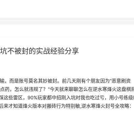
坑不被封的实战经验分享
P输，而是账号莫名其妙被封。前几天刚有个朋友因为"恶意刷资
换点药，怎么就违规了？"今天就来聊聊怎么在逆水寒烽火这盘棋
别踩这些雷区，90%玩家都中招刚入坑时我也吃过亏，用小号练级
。后来才知道烽火版本对搬砖行为特别敏,逆水寒烽火封号全攻略