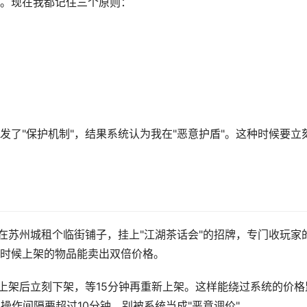
。现在我都记住三个原则：
了"保护机制"，结果系统认为我在"恶意护盾"。这种时候要立
在苏州城租个临街铺子，挂上"江湖茶话会"的招牌，专门收玩家
时候上架的物品能卖出双倍价格。
城上架后立刻下架，等15分钟再重新上架。这样能绕过系统的价格
操作间隔要超过10分钟，别被系统当成"恶意调价"。