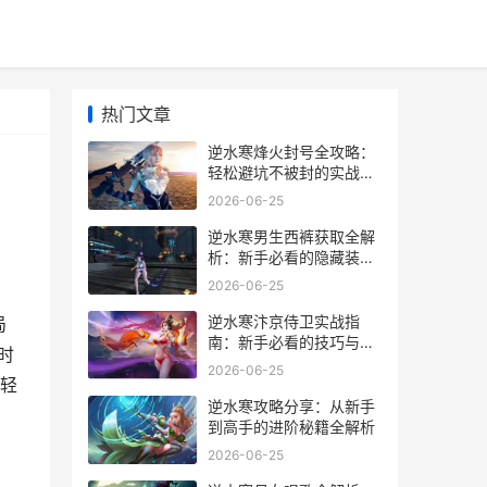
热门文章
逆水寒烽火封号全攻略：
轻松避坑不被封的实战经
验分享
2026-06-25
逆水寒男生西裤获取全解
析：新手必看的隐藏装备
攻略
2026-06-25
逆水寒汴京侍卫实战指
局
南：新手必看的技巧与隐
时
藏任务
2026-06-25
：轻
逆水寒攻略分享：从新手
到高手的进阶秘籍全解析
2026-06-25