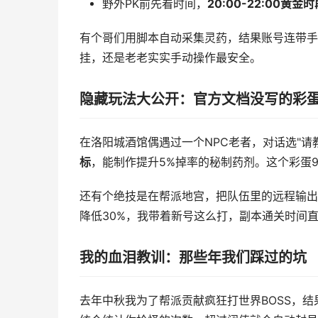
野外PK前先看时间，
20:00-22:00黄金时
有个哥们用脚本自动采集灵药，结果账号连带手
挂，还是老老实实手动操作最安全。
隐藏玩法大公开：官方文档没写的彩
在洛阳城酒馆偶遇过一个NPC老者，对话选"请
标
，能制作提升5%掉率的秘制药剂。这个彩蛋
还有个绝技是在帮派地宫，把队伍里的远程输出拉
降低30%，我带着新号这么打，副本通关时间直
我的血泪教训：那些年我们踩过的坑
去年中秋我为了帮派贡献疯狂打世界BOSS，结