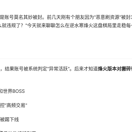
是账号莫名其妙被封。前几天刚有个朋友因为"恶意刷资源"被封3
么就违规了？"今天就来聊聊怎么在逆水寒烽火这盘棋局里走稳每
，结果账号被系统判定"异常活跃"。后来才知道
烽火版本对搬砖
世界BOSS
控"高频交易"
被踢下线