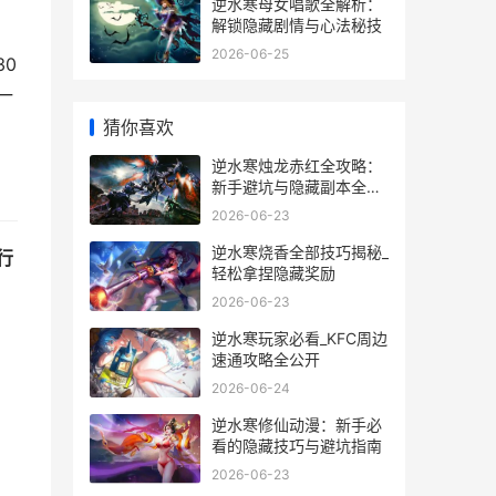
逆水寒母女唱歌全解析：
解锁隐藏剧情与心法秘技
2026-06-25
0
一
猜你喜欢
逆水寒烛龙赤红全攻略：
新手避坑与隐藏副本全揭
秘
2026-06-23
逆水寒烧香全部技巧揭秘_
行
轻松拿捏隐藏奖励
2026-06-23
逆水寒玩家必看_KFC周边
速通攻略全公开
2026-06-24
逆水寒修仙动漫：新手必
看的隐藏技巧与避坑指南
2026-06-23