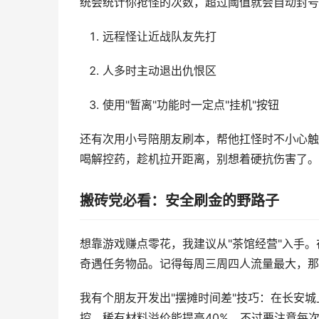
统会统计你抢怪的次数，超过阈值就会自动封号
远程怪让近战队友先打
人多时主动退出仇恨区
使用"暂离"功能时一定点"挂机"按钮
还有次用小号陪朋友刷本，帮他扛怪时不小心触发
喝解控药，趁机拉开距离，别想着硬抗伤害了。
搬砖党必看：安全刷金的野路子
想靠游戏赚点零花，我建议从"茶馆经营"入手。
奇遇任务物品。记得每周三周四人流量最大，那
我有个朋友开发出"摆摊时间差"技巧：在长安
控，稀有材料溢价能提高40%。不过要注意每次