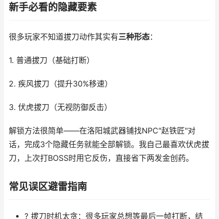
新手必看的隐藏要素
很多玩家不知道拔刀动作其实有
三种形态
：
1. 普通拔刀（基础打断）
2. 疾风拔刀（提升30%移速）
3. 伏虎拔刀（无视防御反击）
解锁方法很简单——在洛阳城武器铺找NPC"赵铁匠"对
话，完成3个隐藏任务就能全部解锁。我自己最喜欢伏虎拔
刀，上次打BOSS时用它反伤，直接省下两发金创药。
常见误区避雷指南
? 拔刀时机太贪：很多玩家总想等最后一帧打断，结