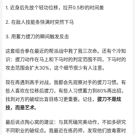
1. 近身后先放个轻功位移，拉开0.5秒的时间差
2. 在敌人技能条快满时突然下马
3. 用蓄力拔刀的瞬间触发反击
这套组合拳在最近的帮派战中救了我三次命。还有个冷知
识：拔刀动作在马上和下马时的判定范围不同，下马时的
攻击范围会扩大30%，这个细节很少有人注意。
现在再遇到高手对战，我都会先观察对手的拔刀习惯。有
些人喜欢在位移后拔刀，有些人习惯蓄力到80%再出招，
找到对方的破绽比盲目练习更重要。记住，
拔刀不是炫
技，而是艺术
。
最后说点掏心窝的建议：与其死磕完美动作，不如多研究
不同职业的破绽点。我最近在练药师，发现他们放毒雾时