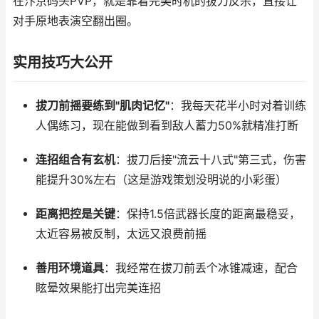
在汴京码头PVP，就是靠着完美时机的拔刀反杀，直接让
对手原地表演空翻出圈。
实用技巧大公开
拔刀前摇要练到"肌肉记忆"
：我每天花半小时对着训练
人偶练习，现在能做到看到敌人蓄力50%就精准打断
连招组合有玄机
：拔刀后接"流云十八式"第三式，伤害
能提升30%左右（这是游戏策划没明说的小彩蛋）
距离把控是关键
：保持1.5倍武器长度的距离最稳妥，
太近容易被反制，太远又浪费前摇
善用环境道具
：我经常在拔刀前丢个冰锥减速，配合
眩晕效果能打出完美连招