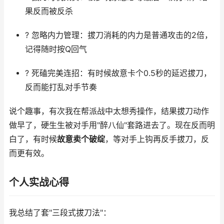
果反而被反杀
? 忽略内力管理：拔刀消耗的内力是普通攻击的2倍，
记得随时按Q回气
? 死磕完美连招：有时候故意卡个0.5秒的延迟拔刀，
反而能打乱对手节奏
说个趣事，有次我在帮派战中太想秀操作，结果拔刀动作
做早了，硬生生被对手用"醉八仙"套路进去了。现在反而明
白了，有时候
故意卖个破绽
，等对手上钩再反手拔刀，反
而更有效。
个人实战心得
我总结了套"三段式拔刀法"：