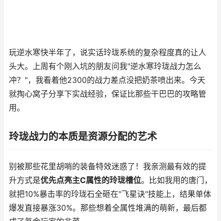
玩逆水寒快半年了，说实话玲珑系统的复杂程度真的让人
头大。上周有个刚入坑的朋友问我"逆水寒玲珑战力怎么
冲？"，我看着他2300的战力差点没把奶茶喷出来。今天
就掏心窝子分享下实战经验，保证比那些干巴巴的攻略管
用。
玲珑战力的本质是资源分配的艺术
别被那些花里胡哨的装备特效迷惑了！我亲测最有效的提
升方式是
优先点亮主C属性的玲珑槽位
。比如我用的唐门，
就把10%暴击率的玲珑石全砸在"飞星诀"技能上，结果单体
爆发直接暴涨30%。那些想着全属性堆满的萌新，最后都