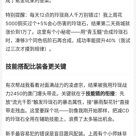
成了氪金玩家的韭菜。
特别提醒：每天12点的玲珑商人千万别错过！我上周花
5000铜买过个+5%会心伤害的玲珑石，结果第二天商城就
涨价到1万了。这里有个小秘密——用"青玉髓"合成玲珑石
时，凑够3个同色低阶石再合成，成功率能提升40%（我试
过三次才摸到规律）。
技能搭配比装备更关键
有次帮战我看着对面满战力的凌虚宗，结果被我用玲珑战
力2450的唐门爆头带走。关键就在于
技能链的衔接
：先
放"流光千影"触发玲珑石的暴击属性，接"暴雨梨花针"直接
带走残血。这里要踩个坑——别像我刚开始那样，把减CD
的玲珑石全用在辅助技能上，浪费了太多输出机会。
新手最容易犯的错误是盲目跟风配装。上周有个小师妹非