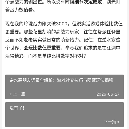
个满战力的输出位。所以说有时候
细节决定成败
，别光盯
着战力数值看。
现在我的玲珑战力刚突破3000，但说实话游戏体验比数值
更重要。那些花里胡哨的高战力玩家，往往在帮派任务里
反而不如老老实实做日常的萌新给力。记住：在逆水寒这
个世界，
会玩比数值更重要
，毕竟我们追求的是在江湖中
活得精彩，而不是单纯比拼数字对不对？
逆水寒朋友语录全解析：游戏社交技巧与隐藏玩法揭秘
« 上一篇
2026-06-27
没有了！
下一篇 »