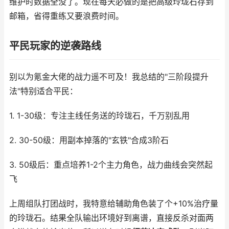
维护时数据全没了。现在每天必做的是把高级玲珑石存到
邮箱，省得重练又要浪费时间。
平民玩家的逆袭路线
别以为氪金大佬的战力遥不可及！我总结的"三阶段提升
法"特别适合平民：
1. 1-30级：专注主线任务送的玲珑石，千万别乱用
2. 30-50级：用副本掉落的"玄铁"合成3阶石
3. 50级后：重点培养1-2个主力角色，战力曲线会突然起
飞
上周组队打团战时，我特意给辅助角色装了个+10%治疗量
的玲珑石。结果全队输出环境好到离谱，直接反杀对面两