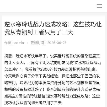
逆水寒玲珑战力速成攻略：这些技巧让
我从青铜到王者只用了三天
作者：
admin
•
更新时间：2026-06-27
摘要：玩逆水寒快半年了，说实话玲珑系统的复杂程度真
的让人头大。上周有个刚入坑的朋友问我"逆水寒玲珑战力
怎么冲？"，我看着他2300的战力差点没把奶茶喷出来。
今天就掏心窝子分享下实战经验，保证比那些干巴巴的攻
略管用。玲珑战力的本质是资源分配的艺术别被那些花里
胡哨的装备特效迷惑了！我亲测最有效的提升方式是优先
点亮主C属性的玲珑槽位,逆水寒玲珑战力速成攻略：这些
技巧让我从青铜到王者只用了三天