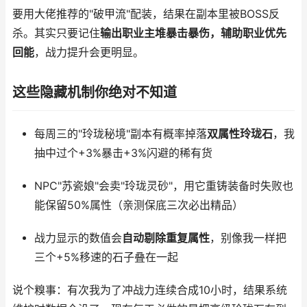
要用大佬推荐的"破甲流"配装，结果在副本里被BOSS反
杀。其实只要记住
输出职业主堆暴击暴伤，辅助职业优先
回能
，战力提升会更明显。
这些隐藏机制你绝对不知道
每周三的"玲珑秘境"副本有概率掉落
双属性玲珑石
，我
抽中过个+3%暴击+3%闪避的稀有货
NPC"苏瓷娘"会卖"玲珑灵砂"，用它重铸装备时失败也
能保留50%属性（亲测保底三次必出精品）
战力显示的数值会
自动剔除重复属性
，别像我一样把
三个+5%移速的石子叠在一起
说个糗事：有次我为了冲战力连续合成10小时，结果系统