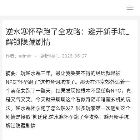
逆水寒怀孕跑了全攻略：避开新手坑_
解锁隐藏剧情
作者：
admin
•
更新时间：2026-06-27
摘要：玩逆水寒三年，最让我哭笑不得的经历就是被
NPC“怀孕跑了”这句台词坑惨了。那天在汴京郊外追着一
个卖花女跑了一整天，结果发现她根本不是任务NPC，真
是又气又笑。今天就来聊聊这个看似奇葩却暗藏玄机的玩
法。逆水寒怀孕跑了怎么触发？很多玩家第一次遇到这个
剧情是接取“柳氏秘,逆水寒怀孕跑了全攻略：避开新手坑_
解锁隐藏剧情