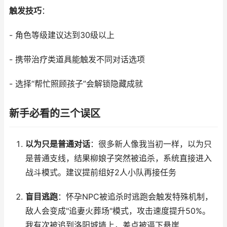
触发技巧
：
- 角色等级建议达到30级以上
- 携带治疗类道具能触发不同对话选项
- 选择“帮忙照顾孩子”会解锁隐藏成就
新手必看的三个误区
以为只是普通对话
：很多新人像我当初一样，以为只
是普通支线，结果柳娘子突然被追杀，系统直接进入
战斗模式。建议提前组好2人小队再接任务
盲目逃跑
：怀孕NPC被追杀时逃跑会触发特殊机制，
敌人会变成"追妻火葬场"模式，攻击速度提升50%。
我有次被追到洛阳城墙上，差点被逼下悬崖