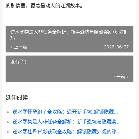
的剧情里，藏着最动人的江湖故事。
逆水寒物是人非任务全解析：新手避坑与隐藏奖励获取技
巧
« 上一篇
2026-06-27
没有了！
下一篇 »
延伸阅读
逆水寒怀孕跑了全攻略：避开新手坑_解锁隐藏剧情
逆水寒物是人非任务全解析：新手避坑与隐藏奖励获取技巧
逆水寒牡丹背影获取全攻略：解锁隐藏外观的秘诀