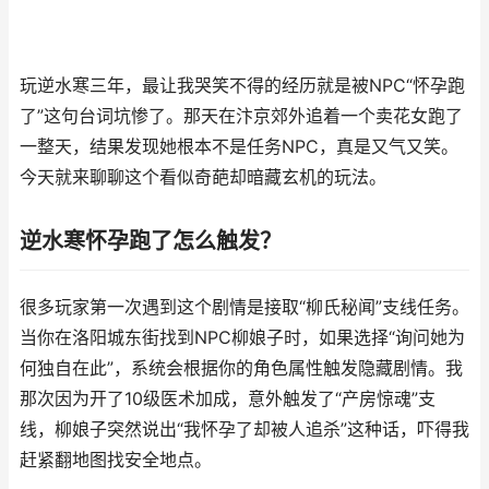
玩逆水寒三年，最让我哭笑不得的经历就是被NPC“怀孕跑
了”这句台词坑惨了。那天在汴京郊外追着一个卖花女跑了
一整天，结果发现她根本不是任务NPC，真是又气又笑。
今天就来聊聊这个看似奇葩却暗藏玄机的玩法。
逆水寒怀孕跑了怎么触发？
很多玩家第一次遇到这个剧情是接取“柳氏秘闻”支线任务。
当你在洛阳城东街找到NPC柳娘子时，如果选择“询问她为
何独自在此”，系统会根据你的角色属性触发隐藏剧情。我
那次因为开了10级医术加成，意外触发了“产房惊魂”支
线，柳娘子突然说出“我怀孕了却被人追杀”这种话，吓得我
赶紧翻地图找安全地点。