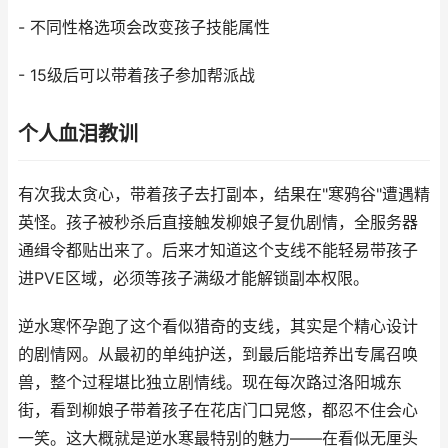
- 不同性格选项会改变孩子技能属性
- 15级后可以带着孩子参加帮派战
个人血泪教训
有次我太贪心，带着孩子去打副本，结果在"寒鸦谷"遭遇精
英怪。孩子被秒杀后直接触发柳娘子复仇剧情，全服务器
通缉令都贴出来了。后来才知道这个支线不能轻易带孩子
进PVE区域，必须等孩子满级才能解锁副本权限。
逆水寒怀孕跑了这个看似猎奇的支线，其实是个精心设计
的剧情网。从最初的单纯护送，到最后能培养出专属召唤
兽，整个过程堪比独立剧情线。现在每次路过洛阳城东
街，看到柳娘子带着孩子在花店门口晃悠，都忍不住会心
一笑。这大概就是逆水寒最特别的魅力——在看似无厘头