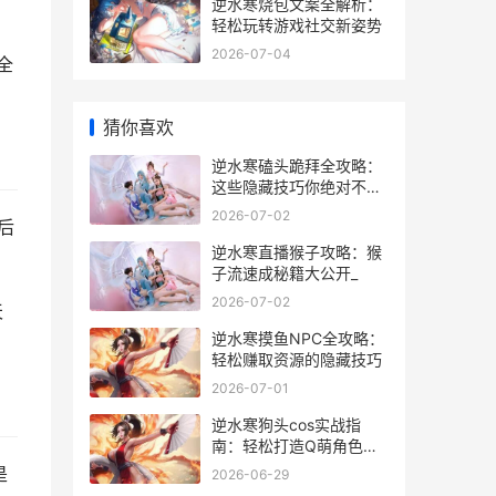
逆水寒烧包文案全解析：
轻松玩转游戏社交新姿势
，
2026-07-04
全
猜你喜欢
逆水寒磕头跪拜全攻略：
这些隐藏技巧你绝对不知
道_
2026-07-02
后
逆水寒直播猴子攻略：猴
子流速成秘籍大公开_
2026-07-02
天
逆水寒摸鱼NPC全攻略：
轻松赚取资源的隐藏技巧
2026-07-01
逆水寒狗头cos实战指
南：轻松打造Q萌角色就
靠这些技巧_
是
2026-06-29