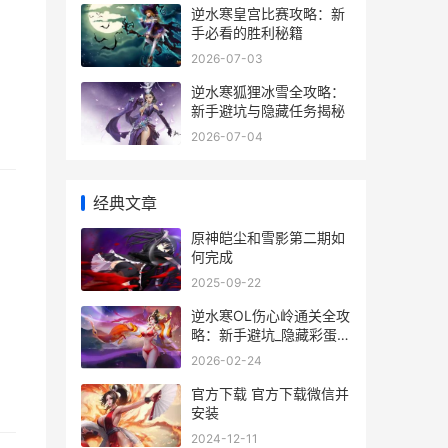
逆水寒皇宫比赛攻略：新
手必看的胜利秘籍
2026-07-03
逆水寒狐狸冰雪全攻略：
新手避坑与隐藏任务揭秘
2026-07-04
经典文章
原神皑尘和雪影第二期如
何完成
2025-09-22
逆水寒OL伤心岭通关全攻
略：新手避坑_隐藏彩蛋大
揭秘
2026-02-24
官方下载 官方下载微信并
安装
2024-12-11