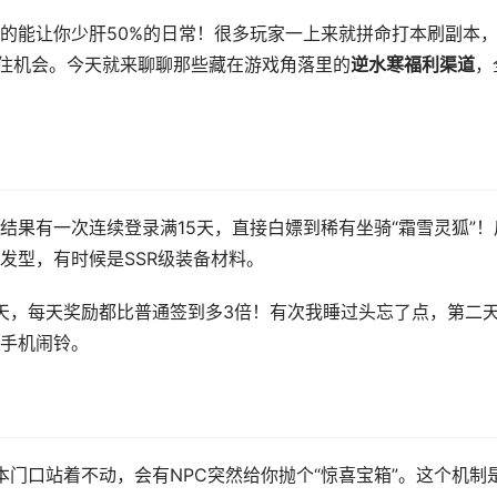
的能让你少肝50%的日常！很多玩家一上来就拼命打本刷副本
抓住机会。今天就来聊聊那些藏在游戏角落里的
逆水寒福利渠道
，
结果有一次连续登录满15天，直接白嫖到稀有坐骑“霜雪灵狐”！
发型，有时候是SSR级装备材料。
天，每天奖励都比普通签到多3倍！有次我睡过头忘了点，第二
手机闹铃。
副本门口站着不动，会有NPC突然给你抛个“惊喜宝箱”。这个机制