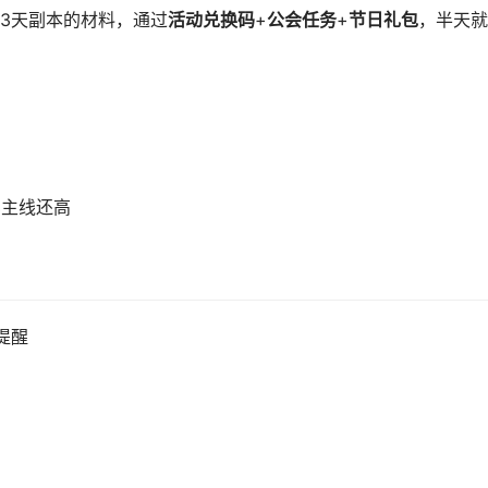
3天副本的材料，通过
活动兑换码
+
公会任务
+
节日礼包
，半天就
比主线还高
提醒