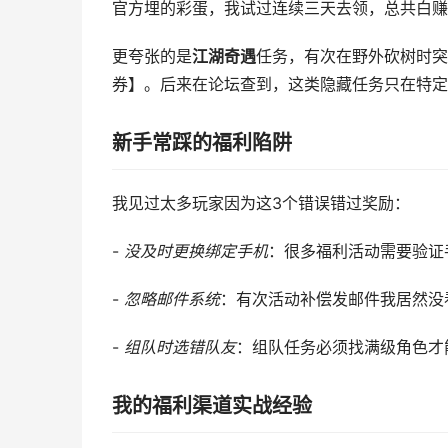
官方埋的彩蛋，我试过连续三天去领，总共白赚
更夸张的是
江湖奇遇
任务，有次在野外砍树时突
券】。后来在论坛查到，这类隐藏任务只在特定
新手常踩的福利陷阱
我见过太多玩家因为这3个错误错过奖励：
-
没及时更换绑定手机
：很多福利活动需要验证
-
忽略邮件系统
：有次活动补偿发邮件我居然没
-
组队时选错队友
：组队任务必须找满级角色才
我的福利渠道实战经验