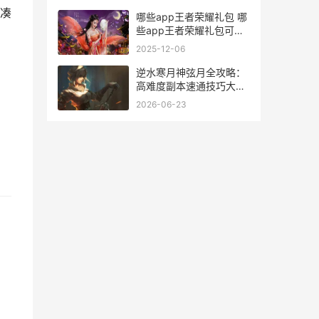
凑
哪些app王者荣耀礼包 哪
些app王者荣耀礼包可以
兑换
2025-12-06
逆水寒月神弦月全攻略：
高难度副本速通技巧大揭
秘
2026-06-23