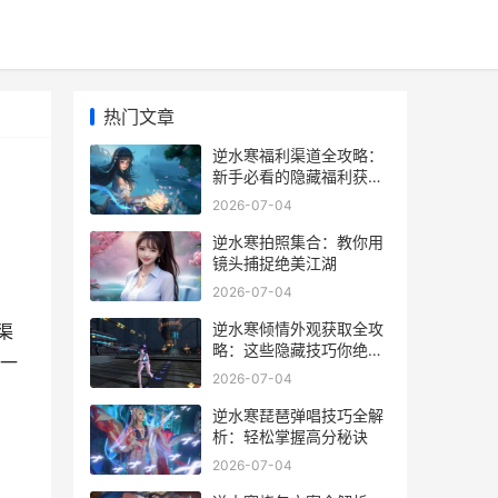
热门文章
逆水寒福利渠道全攻略：
新手必看的隐藏福利获取
技巧
2026-07-04
逆水寒拍照集合：教你用
镜头捕捉绝美江湖
2026-07-04
刷
逆水寒倾情外观获取全攻
渠
略：这些隐藏技巧你绝对
一
不知道_
2026-07-04
逆水寒琵琶弹唱技巧全解
析：轻松掌握高分秘诀
2026-07-04