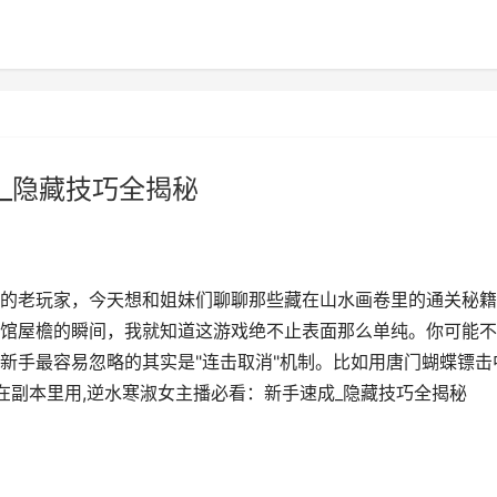
_隐藏技巧全揭秘
的老玩家，今天想和姐妹们聊聊那些藏在山水画卷里的通关秘籍
馆屋檐的瞬间，我就知道这游戏绝不止表面那么单纯。你可能不
新手最容易忽略的其实是"连击取消"机制。比如用唐门蝴蝶镖击
在副本里用,逆水寒淑女主播必看：新手速成_隐藏技巧全揭秘