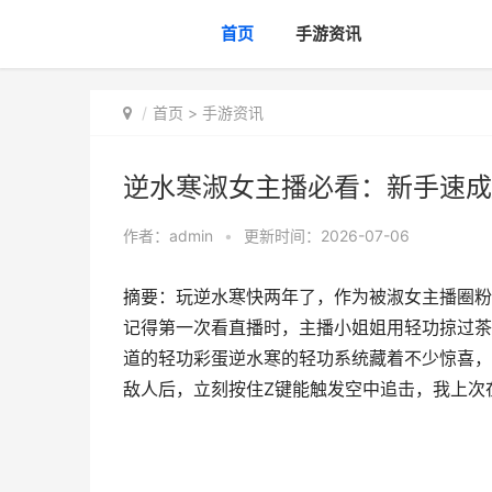
首页
手游资讯
首页
>
手游资讯
逆水寒淑女主播必看：新手速成
作者：
admin
•
更新时间：2026-07-06
摘要：玩逆水寒快两年了，作为被淑女主播圈粉
记得第一次看直播时，主播小姐姐用轻功掠过茶
道的轻功彩蛋逆水寒的轻功系统藏着不少惊喜，
敌人后，立刻按住Z键能触发空中追击，我上次