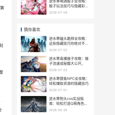
逆水寒喝酒骰子全攻略：
骰子玩法技巧与隐藏彩蛋
第
揭秘
2026-07-06
猜你喜欢
逆水寒磕头跪拜全攻略：
这些隐藏技巧你绝对不知
刻
道_
2026-07-02
逆水寒直播猴子攻略：猴
子流速成秘籍大公开_
会
2026-07-02
整
逆水寒摸鱼NPC全攻略：
轻松赚取资源的隐藏技巧
2026-07-01
逆水寒狗头cos实战指
南：轻松打造Q萌角色就
靠这些技巧_
分
2026-06-29