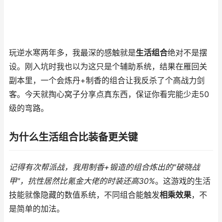
玩逆水寒两年多，我最深的感触就是
生活组合
绝对不是摆
设。刚入坑时我也以为这只是个辅助系统，结果在雁回关
副本里，一个会炼丹+制香的组合让我反杀了个高战力剑
客。今天就掏心窝子分享点真东西，保证你看完能少走50
级的弯路。
为什么生活组合比装备更关键
记得有次帮派战，我用制香+锻造的组合炼出的"破晓战
甲"，抗性居然比氪金大佬的时装还高30%
。这游戏的生活
技能就像隐藏的数值系统，不同组合能触发
相乘效果
，不
是简单的加法。