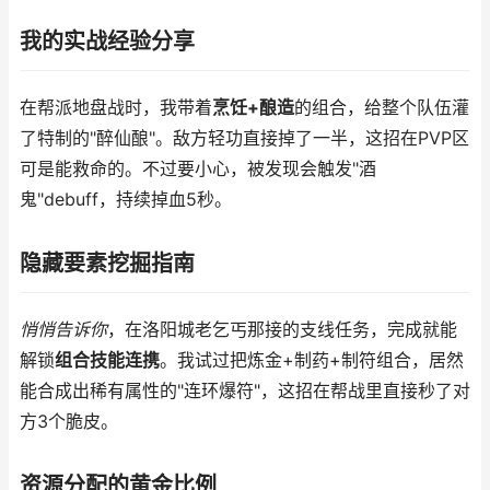
我的实战经验分享
在帮派地盘战时，我带着
烹饪+酿造
的组合，给整个队伍灌
了特制的"醉仙酿"。敌方轻功直接掉了一半，这招在PVP区
可是能救命的。不过要小心，被发现会触发"酒
鬼"debuff，持续掉血5秒。
隐藏要素挖掘指南
悄悄告诉你
，在洛阳城老乞丐那接的支线任务，完成就能
解锁
组合技能连携
。我试过把炼金+制药+制符组合，居然
能合成出稀有属性的"连环爆符"，这招在帮战里直接秒了对
方3个脆皮。
资源分配的黄金比例