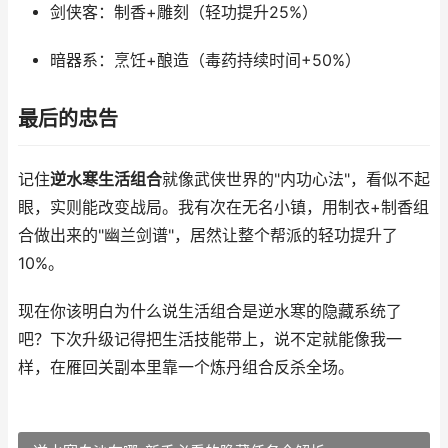
剑侠客：制香+雕刻（轻功提升25%）
暗器系：烹饪+酿造（毒药持续时间+50%）
最后的忠告
记住
逆水寒生活组合
就像武侠世界的"内功心法"，看似不起
眼，实则能改变战局。我有次在无名小镇，用制衣+制香组
合做出来的"幽兰剑谱"，居然让整个帮派的轻功提升了
10%。
现在你该明白为什么说生活组合是逆水寒的隐藏系统了
吧？下次升级记得把生活技能带上，说不定就能像我一
样，在雁回关副本里靠一个炼丹组合反杀全场。