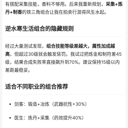
有搭配采集技能，香料不够用。后来我重新规划，
采集+炼
丹+制香
的铁三角组合让我在拍卖行混得风生水起。
逆水寒生活组合的隐藏规则
经过大量测试发现，
组合技能等级差越大，属性加成越
高
，但超过30级就会触发惩罚。我试过把炼金和制符差45
级，结果合成失败率直接飙升到70%。建议保持15级以内
差距最稳妥。
适合不同职业的组合推荐
剑客：锻造+冶炼（武器抗性+30%）
医生：炼丹+采集（药效提升40%）