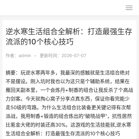
逆水寒生活组合全解析：打造最强生存
流派的10个核心技巧
作者：
admin
•
更新时间：2026-07-07
摘要：玩逆水寒两年多，我最深的感触就是生活组合绝对
不是摆设。刚入坑时我也以为这只是个辅助系统，结果在
雁回关副本里，一个会炼丹+制香的组合让我反杀了个高战
力剑客。今天就掏心窝子分享点真东西，保证你看完能少
走50级的弯路。为什么生活组合比装备更关键记得有次帮
派战，我用制香+锻造的组合炼出的"破晓战甲"，抗性居然
比氪金大佬的时装还高30%。这游戏的生活技能就,逆水寒
生活组合全解析：打造最强生存流派的10个核心技巧