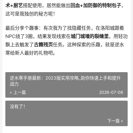
术+厨艺
搭配使用，居然能做出
回血+加防御的特制包子
，
这可是我独创的秘方呢！
最后分享个趣事：有次我为了找隐藏任务，在洛阳城跟着
NPC绕了3圈，结果发现线索在
城门城墙的裂缝里
，用轻功
飘上去触发了
古籍残页
任务。这种探索的乐趣，就是逆水
寒给新人最好的礼物吧。
逆水寒手册最新：2023版实用攻略_助你快速上手和提升
战力
« 上一篇
2026-07-08
没有了！
下一篇 »