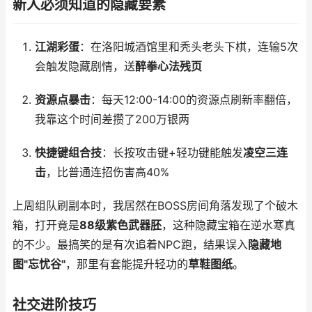
新人必须知道的隐藏要素
江湖彩蛋
：在洛阳城酒馆里和秃头老头下棋，连输5次
会触发隐藏剧情，送
醉拳心法残页
资源点暴击
：每天12:00-14:00的资源点刷新率翻倍，
我靠这个时间差攒了200万银两
快捷键组合技
：长按攻击键+轻功键能触发
凌空三连
击
，比普通连招伤害高40%
上周组队刷副本时，我居然在BOSS房间角落发现了个破木
箱，打开竟是
88级紫色武器胚
，这种隐藏宝箱在逆水寒真
的不少。最搞笑的是有次追着NPC跑，结果误入
隐藏地
图"忘忧谷"
，那里有套能提升轻功的
草鞋图纸
。
社交进阶技巧