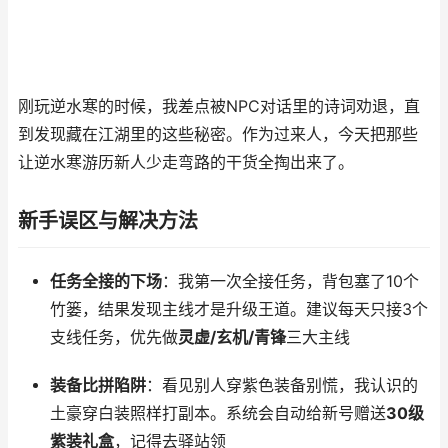
刚玩逆水寒的时候，我差点被NPC对话里的诗词劝退，直
到发现藏在江湖里的这些秘密。作为过来人，今天把那些
让逆水寒游历新人少走弯路的干货全掏出来了。
新手误区与解决方法
任务全接的下场
：我第一次全接任务，背包塞了10个
竹篓，结果发现主线才是升级王道。建议每天只接3个
支线任务，优先做
灵虚/玄机/青锋
三大主线
装备比拼陷阱
：看见别人穿紫色装备别慌，我认识的
土豪穿白装照样打副本。系统会自动给新号赠送
30级
紫装礼盒
，记得去驿站领