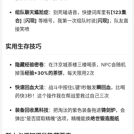
组队聊天尴尬症
：别死磕语音，快捷词库里有
[123集
合]
[
闪现]
等暗号，我第一次组队时说[
闪现]
，队友直
接笑喷
实用生存技巧
隐藏经验密卷
：在汴京城茶楼三楼喝茶，NPC会随机
掉落
经验+30%的茶饼
，每天限用2次
快速回血大法
：战斗中按住L键1秒触发
瞬回血
，比喝
药快3秒！这个操作我在帮战里救过自己三次
装备回收黑科技
：把淘汰的紫色装备拖进
铸剑炉
，会
弹出"是否提取精魄"选项，精魄能换
绝世锻造图纸