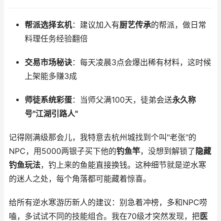
帮派选择玄机
：建议加入有
厨艺传承
的帮派，做日常
料理任务经验翻倍
交易市场秘诀
：每天凌晨3点会爆出稀有材料，这时候
上架能多赚3成
师徒系统彩蛋
：当师父满100天，徒弟会送
永久称
号"江湖引路人"
记得刚满级那会儿，我特意去杭州城找到个叫"老张"的
NPC，用5000两银子买下他的
钓鱼竿
，没想到解锁了
隐藏
钓鱼玩法
，钓上来的鱼能直接换钱。这种细节就是逆水寒
的迷人之处，每个角落都可能藏着惊喜。
给所有逆水寒游历新人的建议：别急着冲榜，多和NPC唠
嗑，多试试不同的技能组合。我在70级才突然发现，把
医