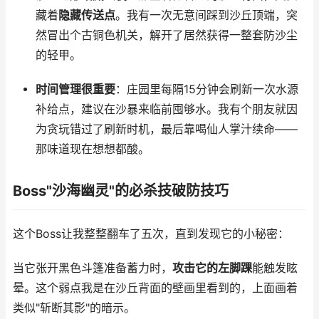
藏着
隐藏传送点
。我有一次无意间踩到沙丘顶端，突
然冒出个古铜色机关，解开了居然获得一整套防沙尘
的轻甲。
时间管理很重要
：庄园里每隔15分钟会刷新一次水源
补给点，建议在沙暴来临前囤够水。我有个朋友就因
为贪玩错过了刷新时机，最后靠喝仙人掌汁续命——
那味道现在想想都酸。
Boss"沙海幽灵"的必杀技破防技巧
这个Boss让我整整翻车了五次，直到发现它的小秘密：
当它张开黑色斗篷准备蓄力时，
攻击它的左脚踝
能触发眩
晕。这个弱点我是在沙丘背面的壁画里看到的，上面画着
类似"斩断其影"的暗示。