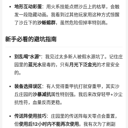
地形互动彩蛋
：用火系技能点燃沙丘上的枯草，会触
发一段隐藏动画。我看到过其他玩家用这种方式惊醒
了沙丘下的
沙蜥蜴群
，虽然危险但掉率特别高。
新手必看的避坑指南
别乱喝"水源"
：我见过太多新人被假水源坑了。记住庄
园里的
蓝光水
是毒的，只有
月光下泛金光
的才是安全
的。
装备选择误区
：有人觉得重甲抗打就穿重甲，其实沙
丘庄园的
沙暴减抗
属性特别强。我后来改穿轻甲+沙尘
抗性符，血量反而更稳。
传送阵使用技巧
：庄园里的传送阵每天零点会重置，
但
使用后12小时内不能再次使用
。我有次为了刷副