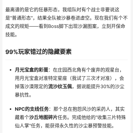
最离谱的是它的狂暴形态，我组队时有个战士非要说这
是"普通形态"，结果全队被沙暴卷进虚空。现在我们有个不
成文的规矩——看到Boss脚下出现沙漏图案，立刻开保命
技能。
99%玩家错过的隐藏要素
月光宝盒的彩蛋
：在庄园西北角有个废弃的观星台，
用月光宝盒对准特定星座（我试了三次才对准），会
掉落沙漠限定的
流沙纹玉佩
，据说能提升30%的沙尘
暴抗性。
NPC的支线任务
：那个总在抱怨风沙的采药人，其实
藏着个
沙丘地图碎片
任务。完成他给的"收集三片特殊
仙人掌"任务，能获得永久性的沙尘暴预警技能。