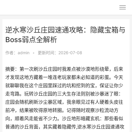
逆水寒沙丘庄园速通攻略：隐藏宝箱与
Boss弱点全解析
作者：
admin
•
更新时间：2026-07-08
摘要：第一次刷沙丘庄园时我差点被沙漠地形绕晕，后来
才发现这地方藏着一堆连老玩家都未必知道的彩蛋。今天
就聊聊我在这个庄园里踩过的坑和挖到的宝，保证让你少
走弯路。玩转沙丘庄园的三大生存法则别被沙暴迷了眼：
庄园会随机刷新沙尘暴区域，我亲眼见过有人硬着头皮往
前冲，结果被吹得原地转圈。记得随时观察沙粒流动方
向，顺着风走能省不少力。沙丘地形暗藏玄机：那些看似
普通的沙丘背面，其实藏着隐藏传,逆水寒沙丘庄园速通攻