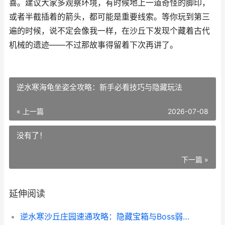
喜。建议大家多观察环境，有时候地上一道奇怪的脚印，
或者半截插着的箭头，都可能是重要线索。等你玩到第三
遍的时候，说不定会像我一样，在沙丘下发现个藏着古代
机械的遗迹——不过那故事得留着下次再讲了。
逆水寒海龟坐姿全攻略：新手必看技巧与隐藏玩法
« 上一篇
2026-07-08
没有了！
下一篇 »
延伸阅读
逆水寒沙丘庄园速通攻略：隐藏宝箱与Boss弱点全解析