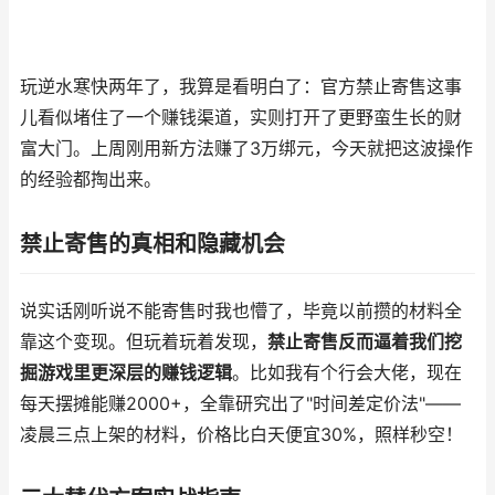
玩逆水寒快两年了，我算是看明白了：官方禁止寄售这事
儿看似堵住了一个赚钱渠道，实则打开了更野蛮生长的财
富大门。上周刚用新方法赚了3万绑元，今天就把这波操作
的经验都掏出来。
禁止寄售的真相和隐藏机会
说实话刚听说不能寄售时我也懵了，毕竟以前攒的材料全
靠这个变现。但玩着玩着发现，
禁止寄售反而逼着我们挖
掘游戏里更深层的赚钱逻辑
。比如我有个行会大佬，现在
每天摆摊能赚2000+，全靠研究出了"时间差定价法"——
凌晨三点上架的材料，价格比白天便宜30%，照样秒空！