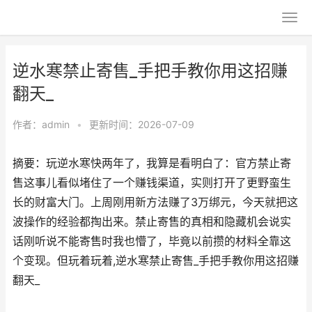
逆水寒禁止寄售_手把手教你用这招赚
翻天_
作者：
admin
•
更新时间：2026-07-09
摘要：玩逆水寒快两年了，我算是看明白了：官方禁止寄
售这事儿看似堵住了一个赚钱渠道，实则打开了更野蛮生
长的财富大门。上周刚用新方法赚了3万绑元，今天就把这
波操作的经验都掏出来。禁止寄售的真相和隐藏机会说实
话刚听说不能寄售时我也懵了，毕竟以前攒的材料全靠这
个变现。但玩着玩着,逆水寒禁止寄售_手把手教你用这招赚
翻天_