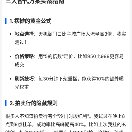
三大替代方案实战指南
1. 摆摊的黄金公式
地点选择
：天机阁门口比主城广场人流量高3倍，我实
测过！
价格策略
：用"5的倍数"定价，比如950比999更容易
成交
刷新技巧
：每30分钟下架重摆，能获得10%的额外曝
光权重
2. 拍卖行的隐藏规则
很多人不知道拍卖行有个"冷门时段红利"。我试过在晚上8
点到9点挂单，成功率比高峰期高40%。比如上次我挂的玄