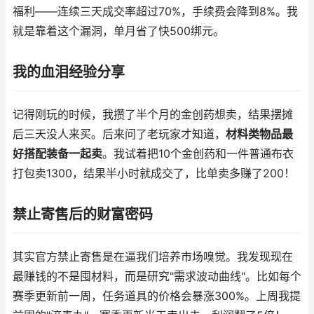
福利——连续三天成交率超过70%，手续费会降到8%。我
就是靠着这个漏洞，单月省了快500绑元。
我的血泪经验分享
记得刚玩的时候，我攒了半个月的金创药想卖，结果摆摊
后三天没人来买。后来问了老玩家才知道，
材料类物品最
好搭配装备一起卖
。我试着把10个金创药和一件普通布衣
打包卖1300，结果半小时就成交了，比单卖多赚了200！
禁止寄售后的财富密码
其实官方禁止寄售是在逼我们培养市场嗅觉。我发现现在
最赚钱的不是囤材料，而是研究"需求波动曲线"。比如每个
赛季更新前一周，任务道具的价格会暴涨300%。上周我提