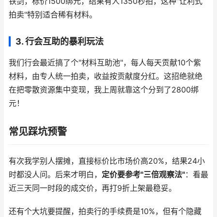
铁剑，标价1500绑元，结果有人1350秒拍，这种"让利式
拍卖"特别适合稀有材料。
3. 行会互助的暴利玩法
我们行会最近搞了个"材料互助池"，每人每天贡献10个紫
材料，由专人统一拍卖，收益按贡献度分红。这招绝就绝
在把零散资源集中变现，我上周就靠这个分到了2800绑
元！
常见踩坑预警
有次我学别人摆摊，直接标价比市场价高20%，结果24小
时都没人问。后来才明白，
定价要参考"三倍观察法"
：看最
近三天同一时段的成交价，再打9折上架最稳妥。
还有个大坑要提醒，拍卖行的手续费是10%，但有个隐藏