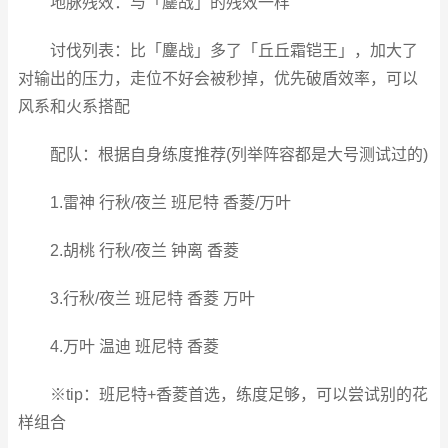
地脉残效：与「鏖战」的残效一样
讨伐列表：比「鏖战」多了「丘丘霜铠王」，加大了
对输出的压力，走位不好会被秒掉，优先破盾效率，可以
风系和火系搭配
配队：根据自身练度推荐(列举阵容都是大号测试过的)
1.雷神 行秋/夜兰 班尼特 香菱/万叶
2.胡桃 行秋/夜兰 钟离 香菱
3.行秋/夜兰 班尼特 香菱 万叶
4.万叶 温迪 班尼特 香菱
※tip：班尼特+香菱首选，练度足够，可以尝试别的花
样组合