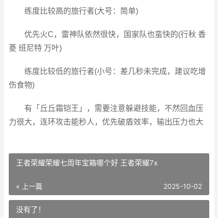
练度比较高的旅行者(大号：简单)
优先火C，雷神队依然很快，国家队也蛮快的(行秋 香
菱 班尼特 万叶)
练度比较低的旅行者(小号：差几秒未完成，建议吃增
伤食物)
有「丘丘霜铠王」，需要注意躲避技能，不然回血压
力很大，连环攻击能秒人，优先破盾效率，输出压力也大
王者荣耀荣耀七周年宝箱哪个好 王者荣耀7x
« 上一篇
2025-10-02
没有了！