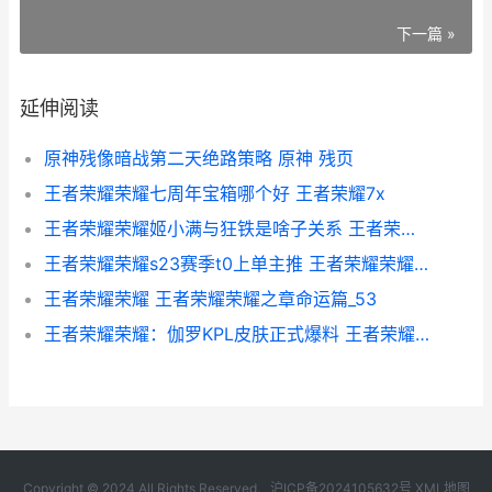
下一篇 »
延伸阅读
原神残像暗战第二天绝路策略 原神 残页
王者荣耀荣耀七周年宝箱哪个好 王者荣耀7x
王者荣耀荣耀姬小满与狂铁是啥子关系 王者荣耀有几个叫姬的
王者荣耀荣耀s23赛季t0上单主推 王者荣耀荣耀称号哪个含金量最高
王者荣耀荣耀 王者荣耀荣耀之章命运篇_53
王者荣耀荣耀：伽罗KPL皮肤正式爆料 王者荣耀荣耀水晶多少次必出
Copyright © 2024 All Rights Reserved.
沪ICP备2024105632号
XML地图