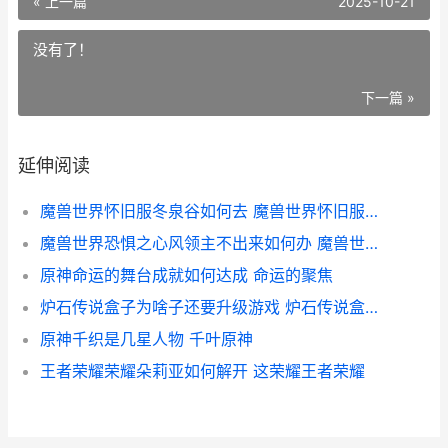
« 上一篇
2025-10-21
没有了！
下一篇 »
延伸阅读
魔兽世界怀旧服冬泉谷如何去 魔兽世界怀旧服微博
魔兽世界恐惧之心风领主不出来如何办 魔兽世界恐惧之龙套装
原神命运的舞台成就如何达成 命运的聚焦
炉石传说盒子为啥子还要升级游戏 炉石传说盒子为什么
原神千织是几星人物 千叶原神
王者荣耀荣耀朵莉亚如何解开 这荣耀王者荣耀