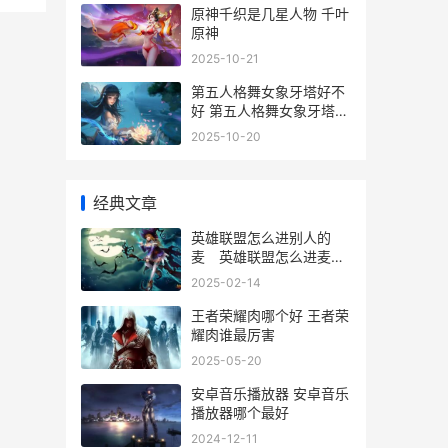
原神千织是几星人物 千叶
原神
2025-10-21
第五人格舞女象牙塔好不
好 第五人格舞女象牙塔会
返场吗
2025-10-20
经典文章
英雄联盟怎么进别人的
麦 英雄联盟怎么进麦克
风
2025-02-14
王者荣耀肉哪个好 王者荣
耀肉谁最厉害
2025-05-20
安卓音乐播放器 安卓音乐
播放器哪个最好
2024-12-11