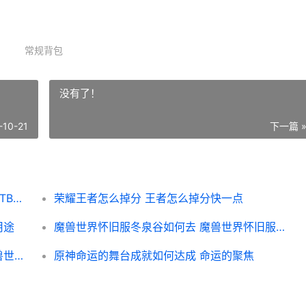
常规背包
没有了！
-10-21
下一篇 
魔兽世界TBC-70级版本背包锦集 魔兽世界TBC70级战士天赋
荣耀王者怎么掉分 王者怎么掉分快一点
用途
魔兽世界怀旧服冬泉谷如何去 魔兽世界怀旧服微博
魔兽世界恐惧之心风领主不出来如何办 魔兽世界恐惧之龙套装
原神命运的舞台成就如何达成 命运的聚焦