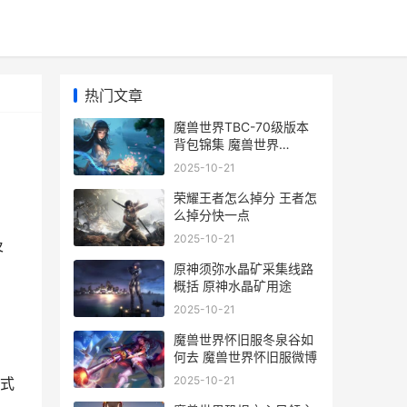
热门文章
魔兽世界TBC-70级版本
背包锦集 魔兽世界
TBC70级战士天赋
2025-10-21
荣耀王者怎么掉分 王者怎
么掉分快一点
2025-10-21
及
原神须弥水晶矿采集线路
概括 原神水晶矿用途
2025-10-21
魔兽世界怀旧服冬泉谷如
何去 魔兽世界怀旧服微博
2025-10-21
方式