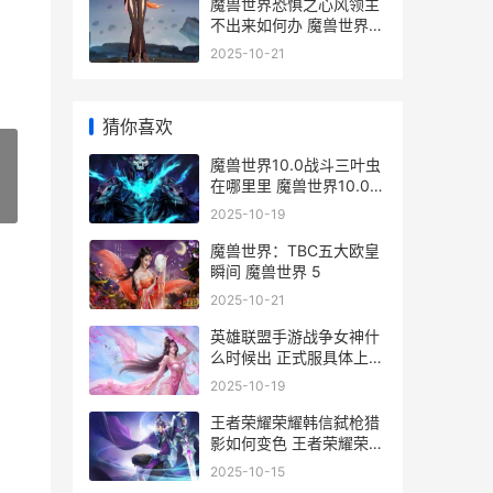
魔兽世界恐惧之心风领主
不出来如何办 魔兽世界恐
惧之龙套装
2025-10-21
猜你喜欢
魔兽世界10.0战斗三叶虫
在哪里里 魔兽世界10.0战
»
士饰品
2025-10-19
魔兽世界：TBC五大欧皇
瞬间 魔兽世界 5
2025-10-21
英雄联盟手游战争女神什
么时候出 正式服具体上线
时间介绍
2025-10-19
王者荣耀荣耀韩信弑枪猎
影如何变色 王者荣耀荣耀
韩信所有皮肤
2025-10-15