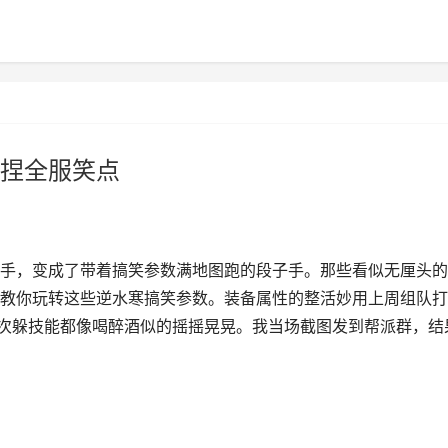
捏全服笑点
手，变成了带着搞笑参数满地图跑的段子手。那些看似无厘头的
教你玩转这些逆水寒搞笑参数。装备属性的整活妙用上周组队打
每次躲技能都像喝醉酒似的摇摇晃晃。我当场截图发到帮派群，结