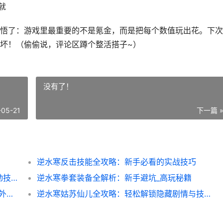
就
悟了：游戏里最重要的不是氪金，而是把每个数值玩出花。下次
坏！（偷偷说，评论区蹲个整活搭子~）
没有了！
-05-21
下一篇 
逆水寒反击技能全攻略：新手必看的实战技巧
逆水寒小满剧情全解析：隐藏任务与角色互动技巧
逆水寒拳套装备全解析：新手避坑_高玩秘籍
逆水寒图鉴皮肤全收集指南：隐藏获取技巧_外观搭配秘籍
逆水寒姑苏仙儿全攻略：轻松解锁隐藏剧情与技能技巧