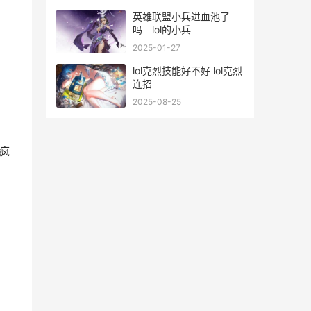
英雄联盟小兵进血池了
吗 lol的小兵
2025-01-27
lol克烈技能好不好 lol克烈
连招
2025-08-25
疯