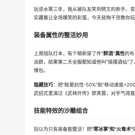
玩逆水寒三年，我从被队友笑到劈叉的新手，变
实藏着让全场爆笑的彩蛋，今天就掏干货教你玩
装备属性的整活妙用
上周组队打本，有个萌新穿了件
“醉酒”属性
的布
派群，结果第二天全服都知道他叫"摇摆酒仙"
情包。
隐藏技巧
：把"眩晕抗性-50%"和"移动速度+
武招式里演过《武林外传》郭芙蓉，对手气得直
技能特效的沙雕组合
别以为只有装备能整活！把
"寒冰掌"和"火毒术"