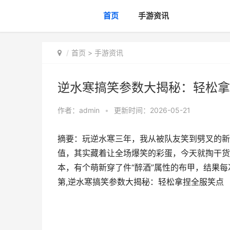
首页
手游资讯
首页
>
手游资讯
逆水寒搞笑参数大揭秘：轻松拿
作者：
admin
•
更新时间：2026-05-21
摘要：玩逆水寒三年，我从被队友笑到劈叉的新
值，其实藏着让全场爆笑的彩蛋，今天就掏干货
本，有个萌新穿了件“醉酒”属性的布甲，结果
第,逆水寒搞笑参数大揭秘：轻松拿捏全服笑点