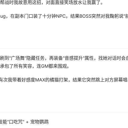
帮战时我故意用这招，对面直接笑场放水让我赢了。
bug，在副本门口装了十分钟NPC。结果BOSS突然对我鞠躬说"
刷到"广场舞"隐藏任务，再装备"音感提升"属性，找她对话时会
承包了所有笑容，连GM都来围观。
，有次我带着好感度MAX的橘猫打架，结果它突然跳上对方屏幕唱
 技能"口吃咒" + 宠物鹦鹉