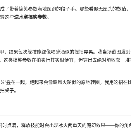
成了带着搞笑参数满地图跑的段子手。那些看似无厘头的数值，
转这些
逆水寒搞笑参数
。
甲，结果每次躲技能都像喝醉酒似的摇摇晃晃。我当场截图发到
了。这类搞笑参数在拍卖行其实很便宜，但穿出去绝对能收获一堆
200%"叠在一起，跑起来会像踩风火轮似的原地转圈。我用这招在
拍桌子。
同时点满，释放技能时会出现冰火两重天的魔幻效果——你的角