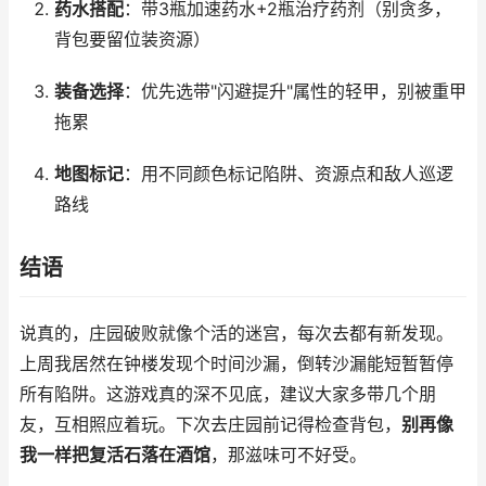
药水搭配
：带3瓶加速药水+2瓶治疗药剂（别贪多，
背包要留位装资源）
装备选择
：优先选带"闪避提升"属性的轻甲，别被重甲
拖累
地图标记
：用不同颜色标记陷阱、资源点和敌人巡逻
路线
结语
说真的，庄园破败就像个活的迷宫，每次去都有新发现。
上周我居然在钟楼发现个时间沙漏，倒转沙漏能短暂暂停
所有陷阱。这游戏真的深不见底，建议大家多带几个朋
友，互相照应着玩。下次去庄园前记得检查背包，
别再像
我一样把复活石落在酒馆
，那滋味可不好受。