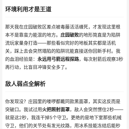
环境利用才是王道
那天我在庄园破败区差点被毒藤活活缠死，才发现这里根
本不是靠蛮力能混的地方。
庄园破败
的地形简直是为陷阱
流玩家量身打造——那些看似完好的地板其实都是活机
关，踩上去会突然塌陷的陷阱坑能直接送你回新手村。我
的血泪经验是：
永远用弓箭远程探路
，每次射箭后观察3秒
再行动，比盲目冲锋安全多了。
敌人弱点全解析
你发现没？庄园里的喽啰都戴同款黑面罩，其实这反而是
突破口。我试过用
火把照射面罩
，敌人会突然愣住2秒——
就是这2秒，我连干掉5个守卫。更绝的是地下室那些机械
守卫，他们的关节处有发光纹路，用冰系技能冻结后能秒