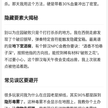
杀。那天我用这个方法，硬是带着30%血量冲出了密室。
隐藏要素大揭秘
别以为庄园破败只是个打打杀杀的地方。我在西侧走廊发
现了个破旧钢琴，弹奏特定音符能触发隐藏宝箱。最离谱
的是
地下室酒窖
，有个醉汉NPC会教你要诀："酒香不怕巷
子深"，按照他指的方向找，能挖到稀有材料"破败之花"。
不过要小心，这个醉汉每天午夜会变成凶兽，我上次就差
点被他追着跑。
常见误区要避开
很多玩家问我为什么在庄园老是掉线，其实90%都是踩到
隐形毒雾
了。这种毒雾不会显示在地图上，我教你个土办