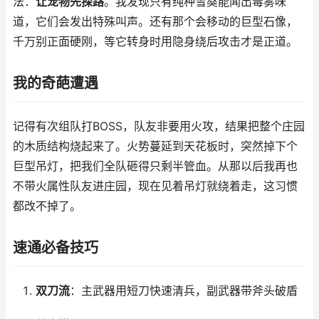
法：
让宠物先探路
。我发现只有纯种雪獒能闻出毒雾味
道，它们会发出特殊叫声。还有那个会移动的巨型石像，
千万别正面硬刚，等它转身时用隐身绕后攻击才是正道。
我的奇葩遭遇
记得有次组队打BOSS，队友非要用火攻，结果把整个庄园
的木质结构烧起来了。火势蔓延到天花板时，突然掉下个
巨型吊灯，把我们全队砸得只剩半管血。从那以后我再也
不带火属性队友进庄园，现在见着吊灯就绕着走，这习惯
都改不掉了。
速通必备技巧
双刀流
：主武器用短刀快速清兵，副武器带斧头破盾