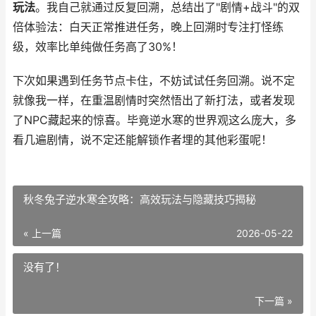
玩法
。我自己就通过反复回溯，总结出了"剧情+战斗"的双
倍体验法：白天正常推进任务，晚上回溯时专注打怪练
级，效率比单纯做任务高了30%！
下次如果遇到任务节点卡住，不妨试试任务回溯。说不定
就像我一样，在重温剧情时突然悟出了新打法，或者发现
了NPC藏起来的惊喜。毕竟逆水寒的世界观这么庞大，多
看几遍剧情，说不定还能解锁作者埋的其他彩蛋呢！
秋冬兔子逆水寒全攻略：高效玩法与隐藏技巧揭秘
« 上一篇
2026-05-22
没有了！
下一篇 »