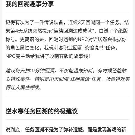
我的回溯趣事分享
记得有次为了一件传说装备，连续3天回溯同一个任务。结
果第4天系统突然提示"连续回溯达成成就"，白送了个绝版
称号。更离谱的是，回溯时遇到的NPC对话居然会根据你
的角色属性变化，我玩刺客职业回溯"茶馆说书"任务，
NPC竟主动给我讲了段刺客版的故事线！
建议每天抽10分钟回溯，不仅能温故知新，有时候还能触
发特殊事件。特别是雨天回溯"江畔夜话"任务，场景特效美
得让人屏住呼吸。
逆水寒任务回溯的终极建议
说到底，
任务回溯不是为了弥补遗憾，而是发现游戏的新